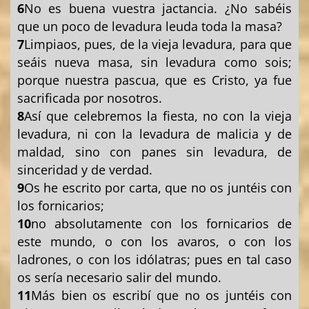
6
No es buena vuestra jactancia. ¿No sabéis
que un poco de levadura leuda toda la masa?
7
Limpiaos, pues, de la vieja levadura, para que
seáis nueva masa, sin levadura como sois;
porque nuestra pascua, que es Cristo, ya fue
sacrificada por nosotros.
8
Así que celebremos la fiesta, no con la vieja
levadura, ni con la levadura de malicia y de
maldad, sino con panes sin levadura, de
sinceridad y de verdad.
9
Os he escrito por carta, que no os juntéis con
los fornicarios;
10
no absolutamente con los fornicarios de
este mundo, o con los avaros, o con los
ladrones, o con los idólatras; pues en tal caso
os sería necesario salir del mundo.
11
Más bien os escribí que no os juntéis con