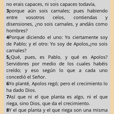
no erais capaces, ni sois capaces todavía,
3
porque aún sois carnales; pues habiendo
entre vosotros celos, contiendas y
disensiones, ¿no sois carnales, y andáis como
hombres?
4
Porque diciendo el uno: Yo ciertamente soy
de Pablo; y el otro: Yo soy de Apolos,¿no sois
carnales?
5
¿Qué, pues, es Pablo, y qué es Apolos?
Servidores por medio de los cuales habéis
creído; y eso según lo que a cada uno
concedió el Señor.
6
Yo planté, Apolos regó; pero el crecimiento lo
ha dado Dios.
7
Así que ni el que planta es algo, ni el que
riega, sino Dios, que da el crecimiento.
8
Y el que planta y el que riega son una misma