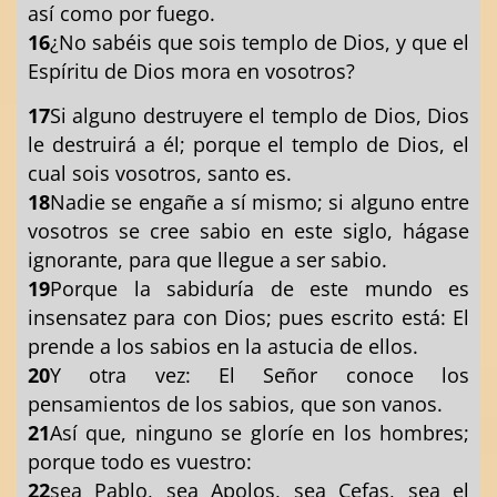
así como por fuego.
16
¿No sabéis que sois templo de Dios, y que el
Espíritu de Dios mora en vosotros?
17
Si alguno destruyere el templo de Dios, Dios
le destruirá a él; porque el templo de Dios, el
cual sois vosotros, santo es.
18
Nadie se engañe a sí mismo; si alguno entre
vosotros se cree sabio en este siglo, hágase
ignorante, para que llegue a ser sabio.
19
Porque la sabiduría de este mundo es
insensatez para con Dios; pues escrito está: El
prende a los sabios en la astucia de ellos.
20
Y otra vez: El Señor conoce los
pensamientos de los sabios, que son vanos.
21
Así que, ninguno se gloríe en los hombres;
porque todo es vuestro:
22
sea Pablo, sea Apolos, sea Cefas, sea el