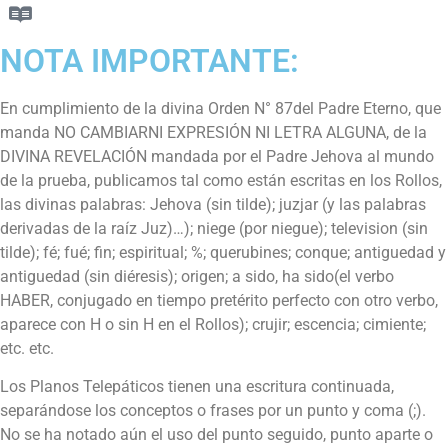
NOTA IMPORTANTE:
En cumplimiento de la divina Orden N° 87del Padre Eterno, que
manda NO CAMBIARNI EXPRESIÓN NI LETRA ALGUNA, de la
DIVINA REVELACIÓN mandada por el Padre Jehova al mundo
de la prueba, publicamos tal como están escritas en los Rollos,
las divinas palabras: Jehova (sin tilde); juzjar (y las palabras
derivadas de la raíz Juz)…); niege (por niegue); television (sin
tilde); fé; fué; fin; espiritual; %; querubines; conque; antiguedad y
antiguedad (sin diéresis); origen; a sido, ha sido(el verbo
HABER, conjugado en tiempo pretérito perfecto con otro verbo,
aparece con H o sin H en el Rollos); crujir; escencia; cimiente;
etc. etc.
Los Planos Telepáticos tienen una escritura continuada,
separándose los conceptos o frases por un punto y coma (;).
No se ha notado aún el uso del punto seguido, punto aparte o