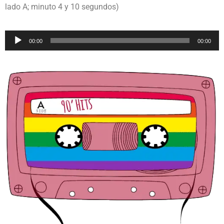
lado A; minuto 4 y 10 segundos)
Reproductor
00:00
00:00
de
audio