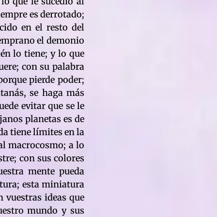
lo que le sucedió al
iempre es derrotado;
cido en el resto del
ó temprano el demonio
én lo tiene; y lo que
muere; con su palabra
porque pierde poder;
atanás, se haga más
ede evitar que se le
janos planetas es de
 tiene límites en la
 al macrocosmo; a lo
stre; con sus colores
vuestra mente pueda
tura; esta miniatura
n vuestras ideas que
 vuestro mundo y sus