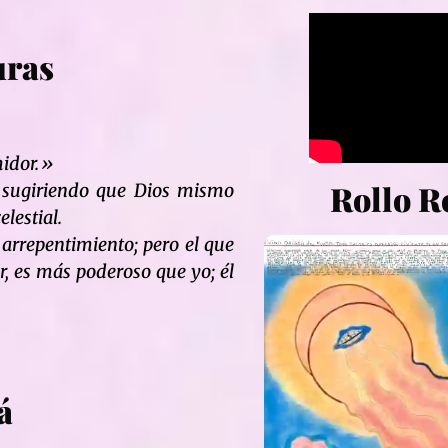
uras
midor.»
Rollo R
o, sugiriendo que Dios mismo
elestial.
arrepentimiento; pero el que
r, es más poderoso que yo; él
á