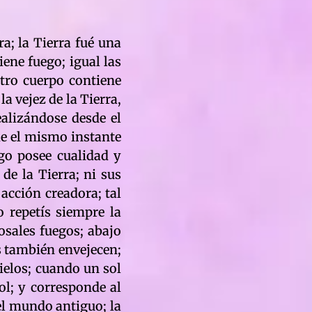
ra; la Tierra fué una
iene fuego; igual las
stro cuerpo contiene
a vejez de la Tierra,
ealizándose desde el
de el mismo instante
go posee cualidad y
 de la Tierra; ni sus
 acción creadora; tal
 repetís siempre la
losales fuegos; abajo
s también envejecen;
ielos; cuando un sol
ol; y corresponde al
el mundo antiguo; la