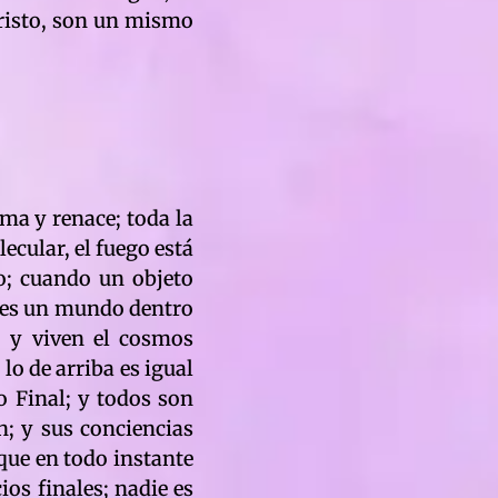
Cristo, son un mismo
rma y renace; toda la
ecular, el fuego está
o; cuando un objeto
a es un mundo dentro
s; y viven el cosmos
lo de arriba es igual
io Final; y todos son
n; y sus conciencias
 que en todo instante
ios finales; nadie es