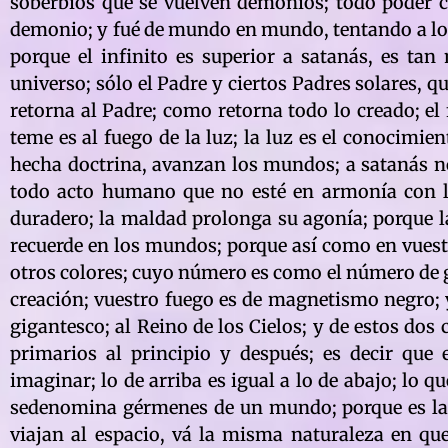
soberbios que se vuelven demonios; todo poder co
demonio; y fué de mundo en mundo, tentando a los 
porque el infinito es superior a satanás, es ta
universo; sólo el Padre y ciertos Padres solares, 
retorna al Padre; como retorna todo lo creado; el 
teme es al fuego de la luz; la luz es el conocimie
hecha doctrina, avanzan los mundos; a satanás no
todo acto humano que no esté en armonía con la
duradero; la maldad prolonga su agonía; porque la
recuerde en los mundos; porque así como en vuestr
otros colores; cuyo número es como el número de g
creación; vuestro fuego es de magnetismo negro; y
gigantesco; al Reino de los Cielos; y de estos dos 
primarios al principio y después; es decir que
imaginar; lo de arriba es igual a lo de abajo; lo
sedenomina gérmenes de un mundo; porque es la g
viajan al espacio, vá la misma naturaleza en que