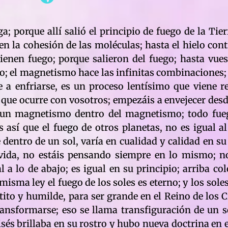
a; porque allí salió el principio de fuego de la Tier
en la cohesión de las moléculas; hasta el hielo cont
ienen fuego; porque salieron del fuego; hasta vue
do; el magnetismo hace las infinitas combinaciones; l
e a enfriarse, es un proceso lentísimo que viene r
 que ocurre con vosotros; empezáis a envejecer des
es un magnetismo dentro del magnetismo; todo fue
 así que el fuego de otros planetas, no es igual al
 dentro de un sol, varía en cualidad y calidad en su
vida, no estáis pensando siempre en lo mismo; no
l a lo de abajo; es igual en su principio; arriba co
isma ley el fuego de los soles es eterno; y los sole
ito y humilde, para ser grande en el Reino de los C
transformarse; eso se llama transfiguración de un s
sés brillaba en su rostro y hubo nueva doctrina en 