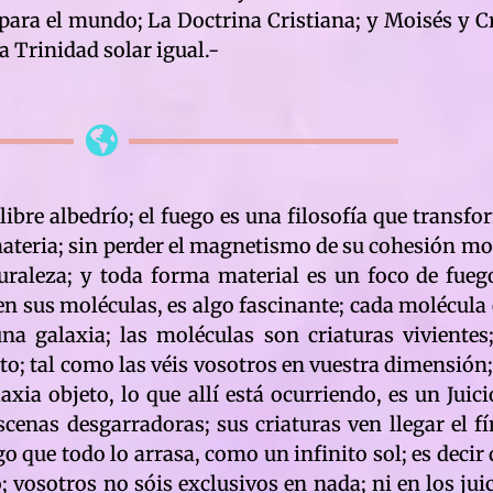
 para el mundo; La Doctrina Cristiana; y Moisés y 
a Trinidad solar igual.-
libre albedrío; el fuego es una filosofía que transfo
ateria; sin perder el magnetismo de su cohesión mol
raleza; y toda forma material es un foco de fueg
 en sus moléculas, es algo fascinante; cada molécul
una galaxia; las moléculas son criaturas viviente
to; tal como las véis vosotros en vuestra dimensión; 
xia objeto, lo que allí está ocurriendo, es un Juic
scenas desgarradoras; sus criaturas ven llegar el fí
o que todo lo arrasa, como un infinito sol; es decir
 vosotros no sóis exclusivos en nada; ni en los juic