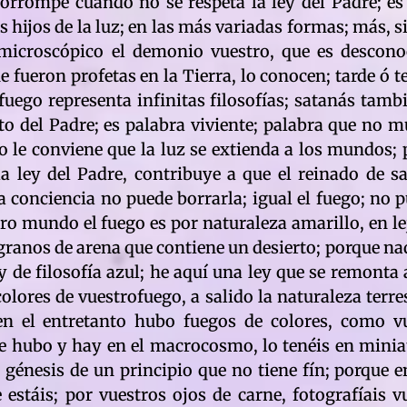
rrompe cuando no se respeta la ley del Padre; es 
hijos de la luz; en las más variadas formas; más, s
n microscópico el demonio vuestro, que es descono
que fueron profetas en la Tierra, lo conocen; tarde 
fuego representa infinitas filosofías; satanás tambi
nto del Padre; es palabra viviente; palabra que no 
 le conviene que la luz se extienda a los mundos; 
 ley del Padre, contribuye a que el reinado de s
 conciencia no puede borrarla; igual el fuego; no pu
o mundo el fuego es por naturaleza amarillo, en le
ranos de arena que contiene un desierto; porque nada
 de filosofía azul; he aquí una ley que se remonta
colores de vuestrofuego, a salido la naturaleza terre
 en el entretanto hubo fuegos de colores, como 
 que hubo y hay en el macrocosmo, lo tenéis en minia
énesis de un principio que no tiene fín; porque e
 estáis; por vuestros ojos de carne, fotografíais