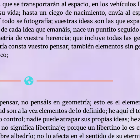
que se transportarán al espacio, en los vehículos 
u vida; hasta un ciego de nacimiento, envía al esp
í todo se fotografía; vuestras ideas son las que ex
; de cada idea que emanáis, nace un puntito seguido 
etría de vuestra herencia; que incluye todas las g
tría consta vuestro pensar; también elementos sin g
co;
ensar, no pensáis en geometría; esto es el elemen
dad son a la vez elementos de lo definido; he aquí el 
 control; nadie puede atrapar sus propias ideas; he 
 no significa libertinaje; porque un libertino lo es e
ibre albedrío; no lo afecta en el sentido de su etern