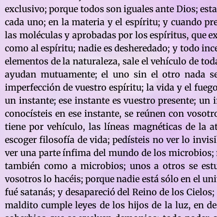
exclusivo; porque todos son iguales ante Dios; esta
cada uno; en la materia y el espíritu; y cuando p
las moléculas y aprobadas por los espíritus, que e
como al espíritu; nadie es desheredado; y todo inc
elementos de la naturaleza, sale el vehículo de toda
ayudan mutuamente; el uno sin el otro nada se
imperfección de vuestro espíritu; la vida y el fu
un instante; ese instante es vuestro presente; un
conocísteis en ese instante, se reúnen con vosotr
tiene por vehículo, las líneas magnéticas de la a
escoger filosofía de vida; pedísteis no ver lo invis
ver una parte ínfima del mundo de los microbios; nu
también como a microbios; unos a otros se estu
vosotros lo hacéis; porque nadie está sólo en el uni
fué satanás; y desapareció del Reino de los Cielos
maldito cumple leyes de los hijos de la luz, en d