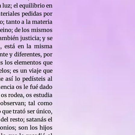
luz; el equilibrio en
teriales pedidas por
o; tanto a la materia
 reino; de los mismos
también justicia; y se
a, está en la misma
te y diferentes, por
os los elementos que
los; es un viaje que
 así lo pedísteis al
iencia os le fué dado
 os rodea, os estudia
 observan; tal como
 que trató ser único,
del resto; satanás el
onios; son los hijos