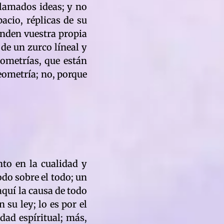
llamados ideas; y no
acio, réplicas de su
panden vuestra propia
de un zurco líneal y
eometrías, que están
eometría; no, porque
to en la cualidad y
todo sobre el todo; un
aquí la causa de todo
n su ley; lo es por el
idad espíritual; más,