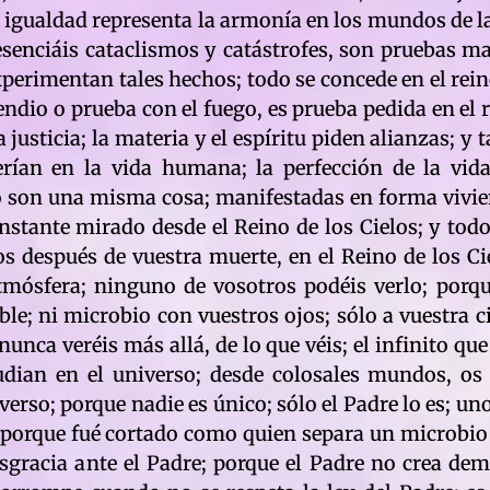
 igualdad representa la armonía en los mundos de la 
resenciáis cataclismos y catástrofes, son pruebas ma
xperimentan tales hechos; todo se concede en el rein
endio o prueba con el fuego, es prueba pedida en el
 justicia; la materia y el espíritu piden alianzas; y 
rían en la vida humana; la perfección de la vid
ego son una misma cosa; manifestadas en forma vivien
 instante mirado desde el Reino de los Cielos; y tod
os después de vuestra muerte, en el Reino de los Cie
tmósfera; ninguno de vosotros podéis verlo; porque
ible; ni microbio con vuestros ojos; sólo a vuestra c
nca veréis más allá, de lo que véis; el infinito que
dian en el universo; desde colosales mundos, os
verso; porque nadie es único; sólo el Padre lo es; uno
; porque fué cortado como quien separa un microbio 
esgracia ante el Padre; porque el Padre no crea dem