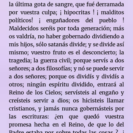
la última gota de sangre, que fué derramada
por vuestra culpa; ¡ hipocritas ! ¡ malditos
políticos! ¡ engañadores del pueblo !
Maldecidos seréis por toda generación; más
os valdría, no haber gobernado dividiendo a
mis hijos, sólo satanás divide; y se divide así
mismo; vuestro fruto es el desconcierto; la
tragedia; la guerra civil; porque servís a dos
señores; a dos filosofías; y nó se puede servir
a dos señores; porque os dividís y dividís a
otros; ningún espíritu dividido, entrará al
Reino de los Cielos; servísteis al engaño y
creísteis servir a dios; os hicisteis llamar
cristianos, y jamás nunca gobernásteis por
las escrituras: ¿en que quedó vuestra
promesa hecha en el Reino, de que lo del
Padre estaba por sobre todas las cosas ? ¡