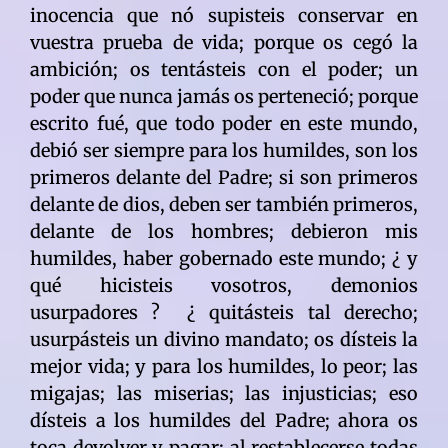
inocencia que nó supisteis conservar en
vuestra prueba de vida; porque os cegó la
ambición; os tentásteis con el poder; un
poder que nunca jamás os perteneció; porque
escrito fué, que todo poder en este mundo,
debió ser siempre para los humildes, son los
primeros delante del Padre; si son primeros
delante de dios, deben ser también primeros,
delante de los hombres; debieron mis
humildes, haber gobernado este mundo; ¿ y
qué hicisteis vosotros, demonios
usurpadores ? ¿ quitásteis tal derecho;
usurpásteis un divino mandato; os dísteis la
mejor vida; y para los humildes, lo peor; las
migajas; las miserias; las injusticias; eso
dísteis a los humildes del Padre; ahora os
toca devolver y pagar; al restablecerse todas