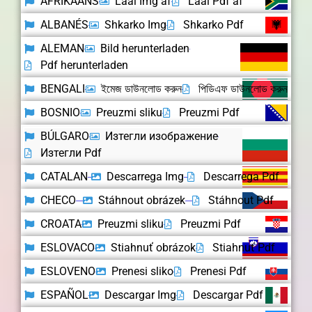
AFRIKAANS
Laai Img af
Laai Pdf af
ALBANÉS
Shkarko Img
Shkarko Pdf
ALEMAN
Bild herunterladen
Pdf herunterladen
BENGALI
ইমেজ ডাউনলোড করুন
পিডিএফ ডাউনলোড করুন
BOSNIO
Preuzmi sliku
Preuzmi Pdf
BÚLGARO
Изтегли изображение
Изтегли Pdf
CATALAN
Descarrega Img
Descarrega Pdf
CHECO
Stáhnout obrázek
Stáhnout Pdf
CROATA
Preuzmi sliku
Preuzmi Pdf
ESLOVACO
Stiahnuť obrázok
Stiahnuť Pdf
ESLOVENO
Prenesi sliko
Prenesi Pdf
ESPAÑOL
Descargar Img
Descargar Pdf