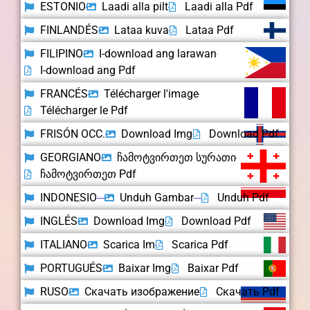
ESTONIO
Laadi alla pilt
Laadi alla Pdf
FINLANDÉS
Lataa kuva
Lataa Pdf
FILIPINO
I-download ang larawan
I-download ang Pdf
FRANCÉS
Télécharger l'image
Télécharger le Pdf
FRISÓN OCC.
Download Img
Download Pdf
GEORGIANO
ჩამოტვირთეთ სურათი
ჩამოტვირთეთ Pdf
INDONESIO
Unduh Gambar
Unduh Pdf
INGLÉS
Download Img
Download Pdf
ITALIANO
Scarica Im
Scarica Pdf
PORTUGUÉS
Baixar Img
Baixar Pdf
RUSO
Скачать изображение
Скачать Pdf