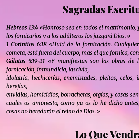
Sagradas Escrit
Hebreos 13:4
«Honroso sea en todos el matrimonio, y 
los fornicarios y a los adúlteros los juzgará Dios.»
1 Corintios 6:18
«Huid de la fornicación. Cualquie
cometa, está fuera del cuerpo; mas el que fornica, co
Gálatas 5:19-21
«Y manifiestas son las obras de la
fornicación, inmundicia, lascivia,
idolatría, hechicerías, enemistades, pleitos, celos, 
herejías,
envidias, homicidios, borracheras, orgías, y cosas sem
cuales os amonesto, como ya os lo he dicho antes,
cosas no heredarán el reino de Dios.»
Lo Que Vendr