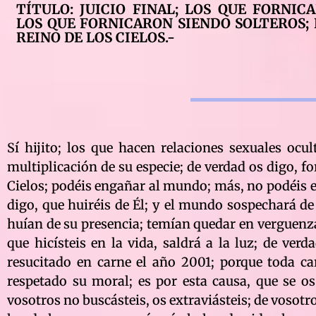
TÍTULO: JUICIO FINAL; LOS QUE FORNIC
LOS QUE FORNICARON SIENDO SOLTEROS; 
REINO DE LOS CIELOS.-
Sí hijito; los que hacen relaciones sexuales ocultos, son fornicadores; la relación sexual en matrimonio, es creación; multiplicación de su especie; de verdad os digo, fornicadores del mundo, que ninguno de vosotros, entrará al Reino de los Cielos; podéis engañar al mundo; más, no podéis engañar a mi Hijo Primogénito; Él os leerá vuestra mente; y de verdad os digo, que huiréis de Él; y el mundo sospechará de vosotros; tal como ocurrió en el pasado; los demonios como vosotros, huían de su presencia; temían quedar en verguenza delante de todos; así os ocurrirá a vosotros demonios; y todo lo oculto que hicísteis en la vida, saldrá a la luz; de verdad os digo, que todo el que fornicó después de los doce años, nó será resucitado en carne el año 2001; porque toda carne para ser eterna, debe haber cumplido con la ley del Padre; haber respetado su moral; es por esta causa, que se os dió Mandamientos y Escritura a estudiar; el que busca encuentra; si vosotros no buscásteis, os extraviásteis; de vosotros salió la condena; y de verdad os digo, que todo condenado por violar la ley de la carne, no verá más la luz de vida alguna; vuestras violaciones hechas en la carne, se multiplican en el espacio; porque toda idea buena ó mala, se expande; porque cada uno se hace su propio cielo; el cielo de cada uno, es producto de lo que pensó e hizo; vuestra herencia fornicadores del mundo, son los mundos-infiernos; mundos cuya filosofía es la degeneración; toda degeneración comienza desde el mismo instante, en que se viola la ley del Padre; y vuestro pecado fornicadores del mundo, es haber extendido el reinado de satanás; no se puede servir a dos señores; ó se sirve al Señor de la luz, o se sirve al señor de las tinieblas; ó se sirve al bién, ó se sirve al mal; y vosotros demonios fornicadores, habiendo pedido la luz, sembrásteis tinieblas en ella; más os valdría, no haber salido de las tinieblas; porque de ellas sóis; la luz de la vida que disfrutáis, se os dió con la divina condición de respetar sus leyes; y nó el de violarlas; y de verdad os digo demonios, que deberéis pagar tantas exsistencias, como poros tuvieron los cuerpos, de la carne conque fornicásteis; más el número total de virtudes, que poseían esos espíritus; poros y virtudes se vuelven vivientes en el Reino de los Cielos; tal como el espíritu; todos los derechos que posee vuestro espíritu, también lo poseen virtudes y poros; nadie es menos ante el divino Padre; ni la materia ni el espíritu; porque nadie de la creación es desheredado; así es el Universo viviente de vuestro Padre Jehova; todo se vuelve vida en su presencia; y todos conversan con su Creador; y vienen las quejas; las acusaciones; que siempre salen de las víctimas de los violadores; y no sólo de vuestro mundo; sino que de todos los mundos; porque lo del Padre no tiene ni principio ni fín; y su creación no se reduce a un sólo mundo; como muchos de vosotros creéis; el que sólo creyó en su mundo, no encontrará más mundos; porque los negó; quien creyó que sólo la Tierra estaba habitada, negó lo infinito del Padre; y negó con ello, su entrada al Reino de los Cielos; quien dudó de lo infinito del Creador, así se dudará de él en otros mundos; y de verdad os digo, que todo incrédulo que no creyó en el Dios viviente, no entrará al Reino de los Cielos; negar al Padre, es negar el Reino; porque el Padre está en todas partes; de verdad os digo, que todo fornicador será despreciado por sus hijos; porque todo hijo de fornicador, no entrará al Reino de los Cielos; y de verdad os digo, que ni los hijos de los hijos, hasta la cuarta generación; y toda aquélla que fornicó antes de llegar a matrimonio, no entrará al Reino de sus Cielos; ni sus hijas hasta la cuarta generación; y de verdad os digo, que todo fornicador y fornicadora, están muy cerca de la ley de maldición; y si no os maldigo, es porque hay en vosotros aún, vestigios de animalidad; influencias de otras exsistencias; más, de verdad os digo, que si leéis la Revelación que por vuestros pecados se escribió, seguís fornicando, ley de maldición caiga sobre vosotros; y que sirva de aviso para los que no han fornicad