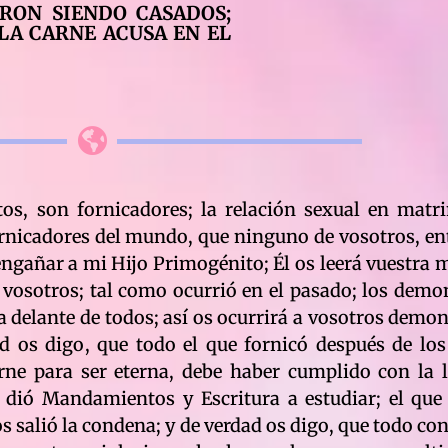
ARON SIENDO CASADOS;
LA CARNE ACUSA EN EL
o; porque sabiendo de la Revelación, mayor debe ser la preocupación; avisados estáis tentadores del mundo; y de verdad os digo, que todo el que enamoró a más de una mujer, no entrará al Reino de los Cielos; se os mandó hacer una sola carne; un sólo matrimonio; y de verdad os digo, que toda mujer que enamoró a más de un hombre, no entrará al Reino de los Cielos; porque se mandó hacer una sola carne; un sólo matrimonio; y de verdad os digo, que todo aquél ó aquélla que se hicieron llamar amantes, no entrarán al Reino de los Cielos; ningún escándaloso ni inmoral entrará; de verdad os digo, que todo viudo ó viuda que se volvieron a casar, no entrarán al Reino de los Cielos; porque todo espíritu humano, prometió al Padre, cumplir sus leyes por sobre todas las cosas; y si no lo hizo, fué por falta de fé en el Padre; de verdad os digo, que todos aquéllos que no cultivaron la fé, no entrarán al Reino de los Cielos; es más fácil que entre uno que tuvo fé por un segundo, a uno que nó la tuvo; sin fé jamás entraréis al Reino; vuestra obligación en la prueba de la vida, fué y es, la de cultivar la fé; de verdad os digo, que todo escándalo en el amor, se paga en exsistencias; y en esas exsistencias, vosotros violadores de la ley, sóis las víctimas; y de verdad os digo, que cada segundo de engaño en el amor, os corresponde una exsistencia, fuera del Reino de los Cielos; me refiero a los que violan el amor de su matrimonio; nó a los que vivieron amoríos; ninguno que vivió amoríos, entrará al Reino de los Cielos; ninguno que se llamó pololo ó polola; tal práctica no es del Padre; y de raíz será arrancada; y de verdad os digo, que ninguno ni ninguna que se llamaron novios ó pololos, entrarán al Reino de los Cielos; y todos los que pololearon, deberán sumar los segundos que duró el tiempo de pololeo; el tiempo en que se exhibieron por las calles; exponiendo el amor al mundo; y de verdad os digo, que por cada segundo de amor mundano, os corresponde una exsistencia que debéis cumplir fuera del Reino de los Cielos; y de verdad os digo, que en esas formas de vida, a vosotros se os exhibirá; de verdad os digo, que el verdadero amor, no necesita ser exhibido; es escandaloso é inmoral; vuestro sistema de vida, es la negación de la moral en el Padre; os exhibís, como si vosotros fuérais los creadores de vuestra vida; y de verdad os digo, que semejante osadía inmoral, no se conoce en el Reino de los Cielos; sólo se conoce la moral; la moral propia de un niño; la moral de la inocencia; de verdad os digo, que todo matrimonio que se efectuó antes de los veintiún años, no es válido ante el Padre; porque son matrimonios, más carnales que espírituales; ¿Qué experiencia y madurez puede tener un matrimonio, que nada saben de la vida misma? de verdad os digo, que ninguno de estos matrimonios sin experiencia alguna, entrarán al Reino de los Cielos; y de verdad os digo, que si estos hijos pagan su atolondramiento, más pagarán aquéllos que representando a la ley, autorizaron matrimonios que iban al fracaso; ¡¡pobres de vosotros legisladores pobres!! pobres de espíritu; porque no tomásteis en cuenta para vuestras leyes, la moral del Padre; sobre vosotros caiga ley de maldición; por vosotros malditos, millones y millones de mis hijos, no entrarán al Reino de los Cielos; y de todos los segundos que vivieron estos matrimonios, tres cuartas partes sea para vosotros; sumadlo a vuestro puntaje de tinieblas; así como sembrásteis tinieblas, recoged tinieblas; y de verdad os digo, que todo empleado de los llamados registros civiles, están en la misma ley de maldición; y nó en el puntaje de los tres cuartos; más, tenéis otra añadidura que agregar a vuestro puntaje de tinieblas; el haber cobrado impuesto por los matrimonios; por cada poro de carne, de parejas que casásteis y cobrásteis os corresponde una exsistencia en lejanos mundos; en que a vosotros se os comerciará; y de verdad os digo, que igual ley cumplen los llamados religiosos del mundo; todo religioso que unió parejas y cobró por ello, no entrará al Reino de los Cielos; caiga sobre estos comerciantes de los sacramentos, tres cuartas partes, del total de poros que tenía cada pareja al unirse; y por cada poro de carne que comercíasteis a tr