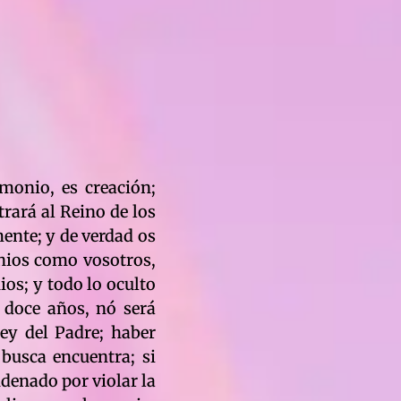
avés del sacramento, sea una exsistencia que tendréis que cumplir fuera del Reino de los Cielos; vosotros demonios de la roca, falsos profetas de mi Palabra, inmorales que tratásteis de sacar la paja en el ojo ajeno; y no sacásteis la viga del vuestro; tratásteis de enseñar moral, cuando de vosotros a salido inmoralidad; de verdad os digo demonios, que ninguno de vosotros entrará al Reino de los Cielos; es más fácil que entre uno que me estudió por su cuenta, que uno que perteneció a religión alguna; de vosotros comerciantes de la fé, no quedará nada; sóis uno de los árboles que no plantó el Padre; y de raíz seréis arrancados; fuísteis los creadores de la tragedia de este mundo; por vosotros demonios de la hipocrecía, este rebaño planetario, no entrará al Reino de los Cielos; vosotros los dividísteis; tal como satanás divide; los dividísteis en muchas creencias que no son del Padre; y todo espíritu dividido no entra al Reino de los Cielos; porque no se puede entrar sirviendo a dos ó más señores; a dos ó más creencias; porque el Dios viviente es uno; la verdad una; sus Mandamientos son unos; nada que salga del Padre, divide a sus hijos; toda división en la Tierra en lo material y espíritual, obra de hombres es; y vosotros demonios llevásteis este mundo por el camino del libertinaje religioso; confundísteis el entendimiento humano; no pudo jamás unificarse este mundo en una sola fé; y de verdad os digo malditos, que pagaréis hasta el último instante de desdicha que causásteis en mis hijos; todos fueron influenciados por vuestra maldita adoración material; la misma adoración faraónica; como que vuestros espíritus vivi