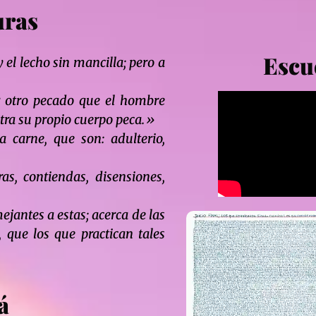
uras
Escu
el lecho sin mancilla; pero a
r otro pecado que el hombre
ntra su propio cuerpo peca.»
 carne, que son: adulterio,
iras, contiendas, disensiones,
ejantes a estas; acerca de las
 que los que practican tales
á