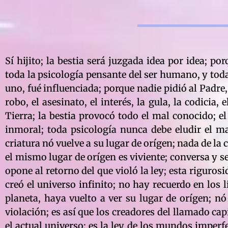
Sí hijito; la bestia será juzgada idea por idea; p
toda la psicología pensante del ser humano, y toda 
uno, fué influenciada; porque nadie pidió al Padre
robo, el asesinato, el interés, la gula, la codicia
Tierra; la bestia provocó todo el mal conocido; e
inmoral; toda psicología nunca debe eludir el ma
criatura nó vuelve a su lugar de orígen; nada de la 
el mismo lugar de orígen es viviente; conversa y se
opone al retorno del que violó la ley; esta riguro
creó el universo infinito; no hay recuerdo en los l
planeta, haya vuelto a ver su lugar de orígen; n
violación; es así que los creadores del llamado ca
el actual universo; es la ley de los mundos imper