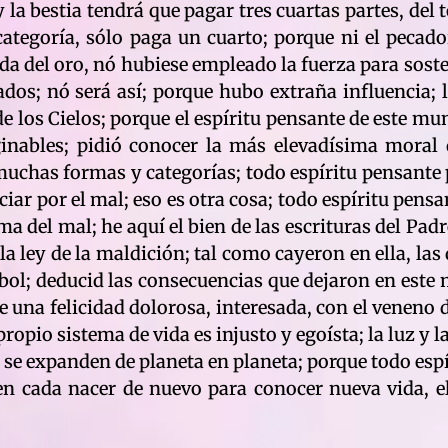
 la bestia tendrá que pagar tres cuartas partes, del
ategoría, sólo paga un cuarto; porque ni el pecador
ida del oro, nó hubiese empleado la fuerza para sost
dos; nó será así; porque hubo extraña influencia; 
de los Cielos; porque el espíritu pensante de este mu
ginables; pidió conocer la más elevadísima moral
 muchas formas y categorías; todo espíritu pensante
ciar por el mal; eso es otra cosa; todo espíritu pens
 del mal; he aquí el bien de las escrituras del Padre
 la ley de la maldición; tal como cayeron en ella, las
árbol; deducid las consecuencias que dejaron en este
e una felicidad dolorosa, interesada, con el veneno 
propio sistema de vida es injusto y egoísta; la luz y 
 se expanden de planeta en planeta; porque todo espí
en cada nacer de nuevo para conocer nueva vida, el 