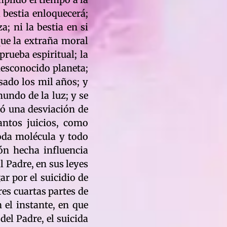
a bestia enloquecerá;
; ni la bestia en si
que la extraña moral
prueba espiritual; la
desconocido planeta;
asado los mil años; y
undo de la luz; y se
ocó una desviación de
antos juicios, como
toda molécula y todo
ión hecha influencia
l Padre, en sus leyes
ar por el suicidio de
res cuartas partes de
 el instante, en que
del Padre, el suicida