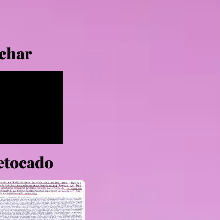
char
etocado