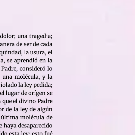
 dolor; una tragedia;
manera de ser de cada
quindad, la usura, el
la, se aprendió en la
 Padre, consideró lo
n una molécula, y la
iolado la ley pedida;
el lugar de orígen se
n que el divino Padre
or de la ley de algún
a última molécula de
que haya desaparecido
o esta ley; esto fué