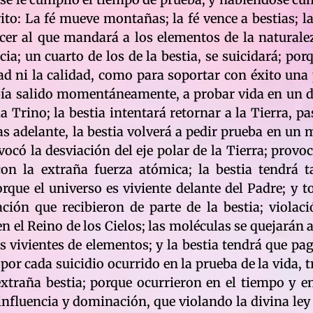
rito: La fé mueve montañas; la fé vence a bestias; l
er al que mandará a los elementos de la naturaleza
a; un cuarto de los de la bestia, se suicidará; por
dad ni la calidad, como para soportar con éxito una 
había salido momentáneamente, a probar vida en un 
a Trino; la bestia intentará retornar a la Tierra, p
s adelante, la bestia volverá a pedir prueba en un m
rovocó la desviación del eje polar de la Tierra; prov
on la extraña fuerza atómica; la bestia tendrá t
orque el universo es viviente delante del Padre; y 
ación que recibieron de parte de la bestia; violac
 el Reino de los Cielos; las moléculas se quejarán a
s vivientes de elementos; y la bestia tendrá que pag
por cada suicidio ocurrido en la prueba de la vida, t
xtraña bestia; porque ocurrieron en el tiempo y en
influencia y dominación, que violando la divina ley 