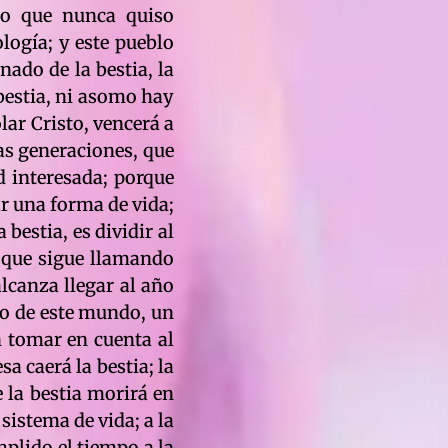
ego que nunca quiso
logía; y este pueblo
nado de la bestia, la
 bestia, ni asomo hay
lar Cristo, vencerá a
las generaciones, que
ad interesada; porque
ar una forma de vida;
bestia, es dividir al
al que sigue llamando
alcanza llegar al año
izo de este mundo, un
in tomar en cuenta al
a caerá la bestia; la
e la bestia morirá en
 sistema de vida; a la
mplido el tiempo a la