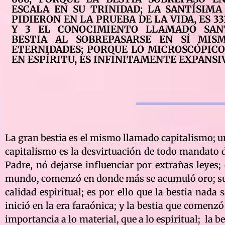
ESCALA EN SU TRINIDAD; LA SANTÍSIM
PIDIERON EN LA PRUEBA DE LA VIDA, ES 333
Y 3 EL CONOCIMIENTO LLAMADO SANT
BESTIA AL SOBREPASARSE EN SÍ MIS
ETERNIDADES; PORQUE LO MICROSCÓPICO
EN ESPÍRITU, ES INFINITAMENTE EXPANSIV
La gran bestia es el mismo llamado capitalismo; un
capitalismo es la desvirtuación de todo mandato di
Padre, nó dejarse influenciar por extrañas leyes; 
mundo, comenzó en donde más se acumuló oro; su po
calidad espiritual; es por ello que la bestia nada s
inició en la era faraónica; y la bestia que comenz
importancia a lo material, que a lo espiritual; la b