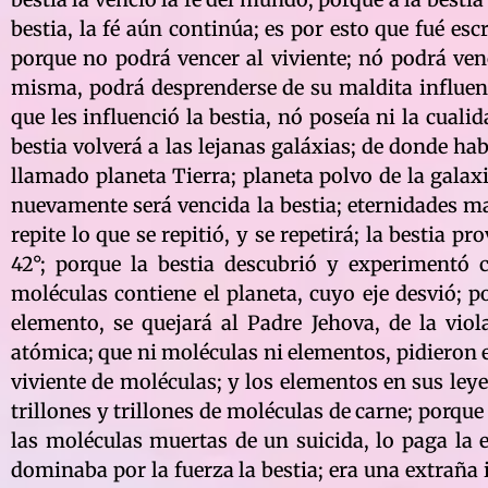
bestia, la fé aún continúa; es por esto que fué esc
porque no podrá vencer al viviente; nó podrá venc
misma, podrá desprenderse de su maldita influenci
que les influenció la bestia, nó poseía ni la cuali
bestia volverá a las lejanas galáxias; de donde 
llamado planeta Tierra; planeta polvo de la galaxi
nuevamente será vencida la bestia; eternidades ma
repite lo que se repitió, y se repetirá; la bestia p
42°; porque la bestia descubrió y experimentó c
moléculas contiene el planeta, cuyo eje desvió; p
elemento, se quejará al Padre Jehova, de la viol
atómica; que ni moléculas ni elementos, pidieron en
viviente de moléculas; y los elementos en sus leye
trillones y trillones de moléculas de carne; porque 
las moléculas muertas de un suicida, lo paga la e
dominaba por la fuerza la bestia; era una extraña 