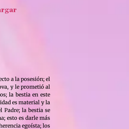
argar
cto a la posesión; el
ova, y le prometió al
os; la bestia en este
dad es material y la
l Padre; la bestia se
ma; esto es darle más
 herencia egoísta; los