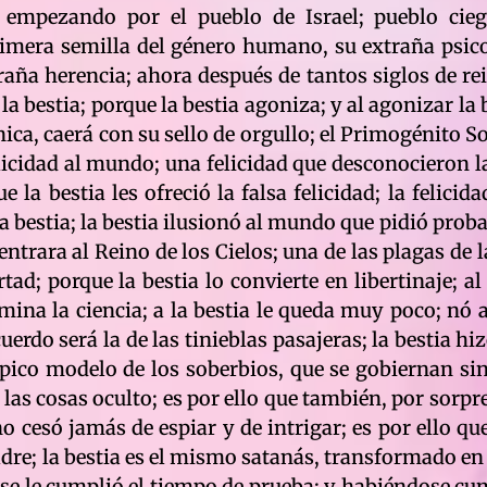
; empezando por el pueblo de Israel; pueblo ci
rimera semilla del género humano, su extraña psico
raña herencia; ahora después de tantos siglos de rei
la bestia; porque la bestia agoniza; y al agonizar la
nica, caerá con su sello de orgullo; el Primogénito So
 felicidad al mundo; una felicidad que desconocieron 
 la bestia les ofreció la falsa felicidad; la felicid
la bestia; la bestia ilusionó al mundo que pidió prob
rara al Reino de los Cielos; una de las plagas de la 
rtad; porque la bestia lo convierte en libertinaje; 
omina la ciencia; a la bestia le queda muy poco; nó 
cuerdo será la de las tinieblas pasajeras; la bestia h
l típico modelo de los soberbios, que se gobiernan s
as cosas oculto; es por ello que también, por sorpres
o cesó jamás de espiar y de intrigar; es por ello qu
 Padre; la bestia es el mismo satanás, transformado en
a se le cumplió el tiempo de prueba; y habiéndose cu