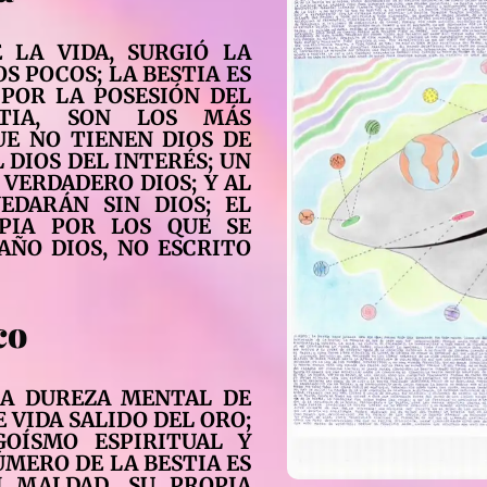
E LA VIDA, SURGIÓ LA
S POCOS; LA BESTIA ES
POR LA POSESIÓN DEL
TIA, SON LOS MÁS
UE NO TIENEN DIOS DE
 DIOS DEL INTERÉS; UN
 VERDADERO DIOS; Y AL
UEDARÁN SIN DIOS; EL
IPIA POR LOS QUE SE
AÑO DIOS, NO ESCRITO
co
LA DUREZA MENTAL DE
 VIDA SALIDO DEL ORO;
OÍSMO ESPIRITUAL Y
ÚMERO DE LA BESTIA ES
N MALDAD, SU PROPIA