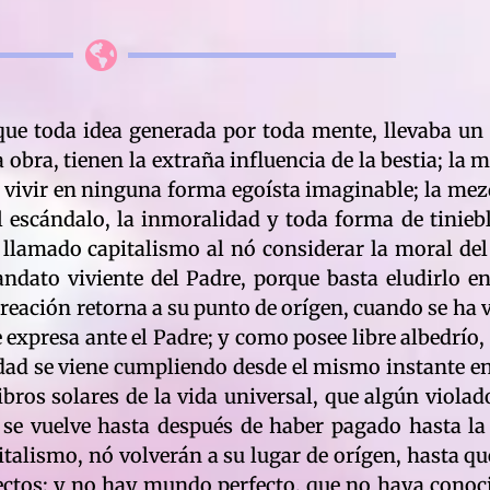
orque toda idea generada por toda mente, llevaba un
obra, tienen la extraña influencia de la bestia; la 
, vivir en ninguna forma egoísta imaginable; la mez
, el escándalo, la inmoralidad y toda forma de tinieb
l llamado capitalismo al nó considerar la moral del
ndato viviente del Padre, porque basta eludirlo e
creación retorna a su punto de orígen, cuando se ha v
 expresa ante el Padre; y como posee libre albedrío, 
sidad se viene cumpliendo desde el mismo instante e
ibros solares de la vida universal, que algún violad
ó se vuelve hasta después de haber pagado hasta l
pitalismo, nó volverán a su lugar de orígen, hasta 
fectos; y no hay mundo perfecto, que no haya conocid