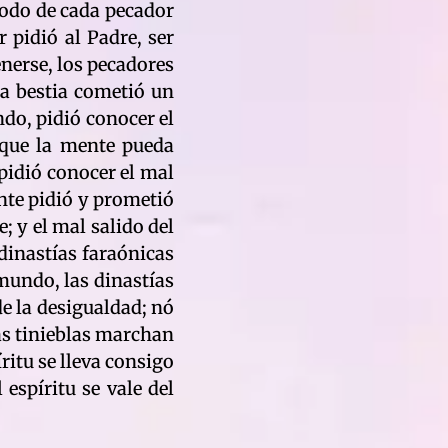
 todo de cada pecador
 pidió al Padre, ser
enerse, los pecadores
la bestia cometió un
ndo, pidió conocer el
 que la mente pueda
 pidió conocer el mal
ante pidió y prometió
; y el mal salido del
 dinastías faraónicas
 mundo, las dinastías
de la desigualdad; nó
las tinieblas marchan
ritu se lleva consigo
espíritu se vale del