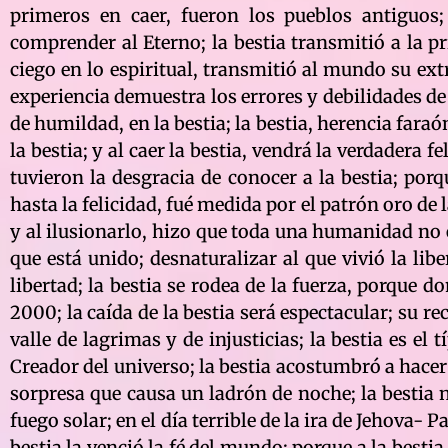
primeros en caer, fueron los pueblos antiguos
comprender al Eterno; la bestia transmitió a la p
ciego en lo espiritual, transmitió al mundo su ext
experiencia demuestra los errores y debilidades de 
de humildad, en la bestia; la bestia, herencia faraó
la bestia; y al caer la bestia, vendrá la verdadera
tuvieron la desgracia de conocer a la bestia; porque
hasta la felicidad, fué medida por el patrón oro de 
y al ilusionarlo, hizo que toda una humanidad no ent
que está unido; desnaturalizar al que vivió la libe
libertad; la bestia se rodea de la fuerza, porque d
2000; la caída de la bestia será espectacular; su re
valle de lagrimas y de injusticias; la bestia es e
Creador del universo; la bestia acostumbró a hacer l
sorpresa que causa un ladrón de noche; la bestia n
fuego solar; en el día terrible de la ira de Jehova-
bestia la venció la fé del mundo; porque a la besti