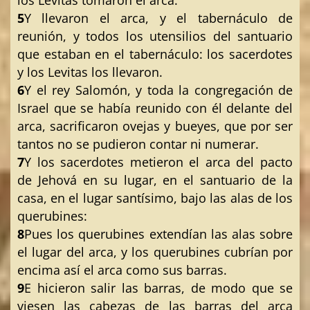
5
Y llevaron el arca, y el tabernáculo de
reunión, y todos los utensilios del santuario
que estaban en el tabernáculo: los sacerdotes
y los Levitas los llevaron.
6
Y el rey Salomón, y toda la congregación de
Israel que se había reunido con él delante del
arca, sacrificaron ovejas y bueyes, que por ser
tantos no se pudieron contar ni numerar.
7
Y los sacerdotes metieron el arca del pacto
de Jehová en su lugar, en el santuario de la
casa, en el lugar santísimo, bajo las alas de los
querubines:
8
Pues los querubines extendían las alas sobre
el lugar del arca, y los querubines cubrían por
encima así el arca como sus barras.
9
E hicieron salir las barras, de modo que se
viesen las cabezas de las barras del arca