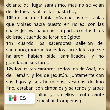
delante del lugar santísimo, mas no se veían
desde fuera: y allí están hasta hoy.
10
En el arca no había más que las dos tablas
que Moisés había puesto en Horeb, con las
cuales Jehová había hecho pacto con los hijos
de Israel, cuando salieron de Egipto.
11
Y cuando los sacerdotes salieron del
santuario, (porque todos los sacerdotes que se
hallaron habían sido santificados, y no
guardaban sus turnos;
12
y los levitas cantores, todos los de Asaf, los
de Hemán, y los de Jedutún, juntamente con
sus hijos y sus hermanos, vestidos de lino
fino, estaban con címbalos y salterios y arpas
al oriente del altar; y con ellos ciento veinte
ES
sacerdotes que tocaban trompetas:)