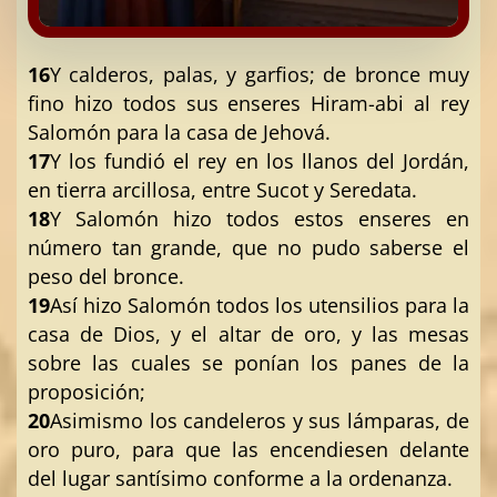
16
Y calderos, palas, y garfios; de bronce muy
fino hizo todos sus enseres Hiram-abi al rey
Salomón para la casa de Jehová.
17
Y los fundió el rey en los llanos del Jordán,
en tierra arcillosa, entre Sucot y Seredata.
18
Y Salomón hizo todos estos enseres en
número tan grande, que no pudo saberse el
peso del bronce.
19
Así hizo Salomón todos los utensilios para la
casa de Dios, y el altar de oro, y las mesas
sobre las cuales se ponían los panes de la
proposición;
20
Asimismo los candeleros y sus lámparas, de
oro puro, para que las encendiesen delante
del lugar santísimo conforme a la ordenanza.