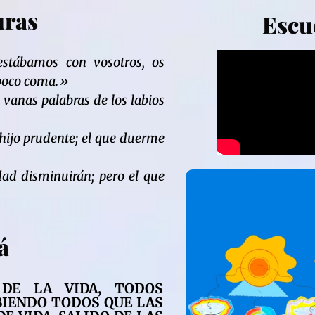
uras
Escu
stábamos con vosotros, os
mpoco coma.»
 vanas palabras de los labios
hijo prudente; el que duerme
ad disminuirán; pero el que
á
 DE LA VIDA, TODOS
BIENDO TODOS QUE LAS