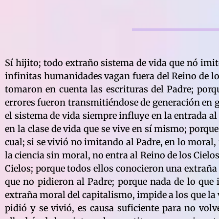
Sí hijito; todo extraño sistema de vida que nó imitó al Padre en sus leyes de vida, no vuelve a entrar al Reino de los Cielos; infinitas humanidades vagan fuera del Reino de los Cielos; porque los que les dictaron las leyes en los lejanos mundos, no tomaron en cuenta las escrituras del Padre; porque tuvieron gobernantes que fueron ciegos guías de ciegos; porque sus errores fueron transmitiéndose de generación en generación; la prueba de la vida humana, fué y es en todo orden de cosas; el sistema de vida siempre influye en la entrada al Reino de los Cielos; porque la más elevada imitación a lo del Padre, está en la clase de vida que se vive en sí mismo; porque si se enseñó que Dios está en todas partes, también está dentro de cada cual; si se vivió no imitando al Padre, en lo moral, no se vé al Padre; porque la moral está primero en el Reino de los Cielos; la ciencia sin moral, no entra al Reino de los Cielos; es así que ningún sabio de este mundo, a vuelto a entrar al Reino de los Cielos; porque todos ellos conocieron una extraña moral; moral extraña salida de la extraña psicología del oro; una moral que no pidieron al Padre; porque nada de lo que impide el volver a entrar al Reino de los Cielos, fue pedido al Padre; la extraña moral del capitalismo, impide a los que la vivieron, el volver a entrar al Reino de los Cielos; he aquí que lo que no se pidió y se vivió, es causa suficiente para no volver a entrar al Reino del Padre; la desobediencia mayor salida del libre albedrío de la criatura, la constituye su propio extraño vivir; porque cuando se pide al Padre, causa de vida, todo pedido de vida se hace en igualdad de condiciones; siendo el modo de pensar diferente, se pide vivir un sistema de vida igual; porque todos piden al Padre, imitar en los lejanos mundos, lo que todos ven en el Reino; y lo que todos vísteis en el Reino, fué la divina igualdad en el vivir celestial; la misma igualdad que os enseña el Padre en sus escrituras; de verdad os digo, que todo el que imitó la igualdad del Padre en la prueba de la vida, entra al Reino de los Cielos; porque la más microscópica imitación a lo del Padre, es infinitamente premiada por el Padre; y de verdad os digo, que los que imitaron al Padre, fueron los trabajadores del mundo; y como hicieron causa común con el Padre en su modo de vivir, es que el comunismo terrestre, queda reinando en este mundo; el llamado capitalismo como no lo imitó en la prueba de la vida, no queda en este mundo; de verdad os digo, que todo lo que persiguió la bestia, queda en este mundo; porque todo perseguido en este extraño sistema de vida, fué perseguido por una extraña moral; lo que equivale a decir que el reo perseguía al juez; el condenado perseguía al salvo; de verdad os digo, que todo perseguido es primero delante del Padre; y todo perseguidor es el último; en la prueba de la vida, muchas filosofías probásteis; la más sublime y la única que queda hasta el fín de este planeta, es el trabajo; el trabajo que se ejecutó; nó el trabajo que se explotó; todos los que pensaron explotando, no entrarán al Reino de los Cielos; ni ninguno a entrado desde que el mundo es mundo; de verdad os digo, que la más denigrante de todas las filosofías de este mundo, es el sistema de vida que explota el trabajo de los demás; a este extraño sistema de vida, le llamáis capitalismo; una extraña forma de poseer más de lo que poseen otros; una extraña forma ideada por un grupo de ambiciosos; que se tomó el libertinaje, de no considerar la divina igualdad enseñada por el Padre; y quien no imita al Padre, nó vé la gloria del Padre; el llamado comunismo de este mundo, imita la divina filosofía del Padre; más, no quiere reconocer al Padre; tampoco verán al Padre; es más fácil que se vea al Padre, cuando no se reniega del Padre; de verdad os digo, última generación de la prueba de la vida, que en medio de temblores, terremotos, salidas de mar, lluvias de fuego, entonces creeréis en el Padre; lo que os enseñará, que sóis imperfectos, aún en vuestras propias creencias; en medio de un llorar y crujir de dientes, reconoceréis al Padre; sin señales no quisísteis r