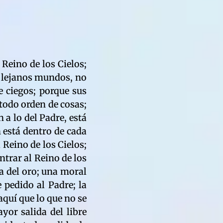
ve montañas; significa que el Hijo Primogénito moverá montañas, abrirá aguas, abrirá los océanos, tal como lo hizo en la era faraónica; cuando pidió al Padre, nacer como Moisés; porque todo espíritu nace de nuevo; libre albedrío tiene, de pedir al Padre, cuantas formas de vida desee; porque el Padre no tiene límites en nada imaginable; convertirá ríos de agua en sangre; y los que vuelvan a ser niños de carne eterna, viajarán de mundo en mundo; porque es por la fé viviente, que estas cosas ocurrirán; la fé abre nuevas rutas al espíritu; porque la fé, atrae al infinito del Padre; la fé se adelanta, al tiempo, el espacio y los hechos mismos; la fé pide al infinito; y el infinito materializa lo pedido; quien no cultivó la fé en la prueba de la vida, nada grabó para el infinito; porque un presente dado, se comunica con un presente del futuro; un presente que aún no se materializa; pero que está naciendo de lo invisible a lo visible; así como la fé no se deja ver, sólo se siente, así lo deseado no se deja ver; porque necesita de espacio, tiempo y lugar, para madurar; así es el universo viviente del Padre Jehova; es así que lo que crearon el extraño sistema de vida, salido de las leyes del oro, lo hicieron sin fé eterna; porque no tomaron en cuenta, el divino evangelio del Padre; de verdad os digo, que la extraña fé de los capitalistas, es fé microscópica; lleva en sí misma, lo efímero; porque es una extraña fé que no tiene el sello del Padre; el alcance de esta fé, no alcanza a llegar al Reino de los Cielos; de verdad os digo, que la fé de un desposeído del mundo de la prueba, sí que alcanza al Reino de los Cielos; y la