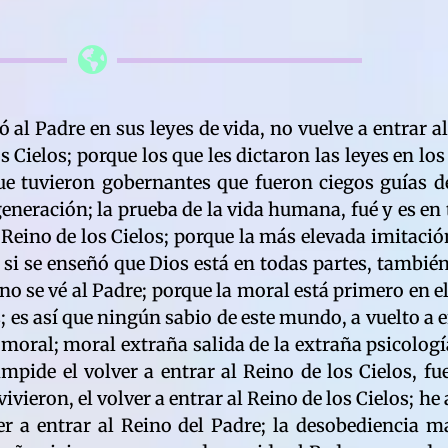
econocerlo; de verdad os digo, que todos los que pidieron señales ó pruebas para reconocer la divinidad, ninguno entrará al Reino de los Cielos; es más fácil que entre al Reino, uno que nó pidió señales ni pruebas; y que siempre creyó; he aquí que la verdadera fé, no exije condiciones; porque la criatura de este mundo, no conoce a ciencia cierta, la forma de su orígen; ni puede explicarlo; pero se le avisó a este mundo, que su Creador era infinito; la psicología de lo infinito en el Padre, fué una suprema prueba para todo entendimiento y para todos los sentidos de cada individualidad; es el alfa y la omega, del Dios de cada uno, hecho un sólo Dios nomás; cada individualidad, posee una imágen de su Creador; que sólo el Creador comprende; porque estando Dios en todas partes, está también en los que sienten, y no saben definir lo que sienten; de verdad os digo, que lo que sienten los humildes y sencillos de corazón, está más cerca del Padre; que lo que sienten y experimentan los orgullosos; todo orgulloso es un atrasado en la evolución; porque ninguno de ellos, vuelve a entrar al Reino de los Cielos; el que no se entre al lugar de su propio orígen, es una demostración de imperfección, dentro de la misma imperfección que se pidió conocer; los sistemas de vida que no quieren reconocer a un Creador del infinito, pasarán la más grande verguenza; porque al mismo Hijo Primogénito pedirán que los vuelva niños; más, quien renegó del Padre, en la prueba de la vida, también renegó del hijo; porque entre Padre é hijo, exsiste el comunismo carnal; para merecer la gloria de tener una carne eterna, había que creer, y por sobre todas las cosas, en el Creador de un futuro deseo; que en un instante dado, se hará realidad; todo tiempo pasado, es juzjado; de como pensásteis en el tiempo que pedísteis en la prueba de la vida, depende vuestro futuro; ó sóis de carne eterna ó seguís el camino de la mortalidad; a lo que el mundo de la prueba estaba acostumbrado; el recuerdo de haber sido niño, y la de volver a ser un niño, fascinará a toda la humanidad; incluyendo a los que negaron la exsistencia de un Creador; bienaventurados los que creyeron sin pedir pruebas; porque volverán a ser niños; niños de carne inmortal; porque la carne mortal, fué pedida en la prueba de la vida; y esta ya no es su reino; porque todo reino que se inició como un pedido de vida, tiene su término; la carne mortal, fué pedida por vosotros, porque no la conocíais; todo lo imaginable se pide al Padre; la carne eterna conque serán premiados los humildes y sinceros de corazón, es la misma carne del Reino de los Cielos; porque lo de arriba es igual a lo de abajo; quiere decir, que este mundo empieza a transformarse, hasta nivelarse con el Reino de los Cielos; conservando su dimensión microscópica; he aquí que de la Tierra misma nace la luz; porque de las mismas tinieblas, el Padre saca la luz; toda tiniebla es transformable a luz; y toda luz, cuando viola la ley del Padre, se vuelve tinieblas; este mundo está a las puertas, de ver prodigios, que ninguna generación vió; porque en la gloria de la Trinidad encarnada, participan todos los elementos de la naturaleza; lo que ninguna criatura humana puede hacerlo; de verdad os digo, que esta morada planetaria, entra a la fascinante era galáctica; la era inmortal; la era que eclipsa a todas las que hubieron en la Tierra; la era de los viajes interplanetarios; de los viajes de sol a sol; la era en que teniendo todos una carne eterna, podrán llegar a regiones infinitas del cosmos; a galáxias que ni soñaron en conocer, los hombres del mundo de la prueba; esta nueva era es el nuevo reino que se suma a otros infinitos reinos del universo; porque lo sucedido en determinado mundo, se viene repitiendo desde tiempos inmemoriales; sucede en infinitos planetas tierras; porque lo del Padre, nó está limitado a un sólo mundo; ¿no se os enseñó, que vuestro Dios era infinito? el que no lo creyó, no conocerá el infinito; no viajará a las lejanas galáxias ni a los gigantescos soles de colores del macrocosmos; quién no creyó en el infinito de su Creador, nó vé las maravillas del Creador; el que sí creyó, las verá; he aquí el significado de la divina parábola que dice: La fé mue