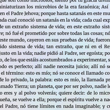
 que son como microbios; siento por tu gracia divina
iaturizan los microbios de la era faraónica; Así e
 en el Padre Jehova; porque hasta satanás en este m
ada cual conoció un satanás en la vida; cada cual ex
de un extraño sistema de vida; en este extraño sis
e; nó fué el prometido por sobre todas las cosas; nó 
de este mundo, cayeron en sus pruebas de vida; fuero
ido sistema de vida; tan extraño, que ni en el Re
sto en la vida; nadie pidió al Padre, ser egoísta; p
to, de los que estáis acostumbrados a experimentar, 
odo es perfecto; allí nadie necesita juicio; allí nó
e el término: esto es mío; nó se conoce el llamado c
de lo privado, la palabra: esto es mío, la llamada 
amado Tierra; un planeta, que por ser polvo, nadie l
vo eres y al polvo volverás; quiere decir: de lo mic
ña, se vuelve a ella; porque el espíritu vuelve a na
el Padre, nó tiene límites en nada imaginable; y cu