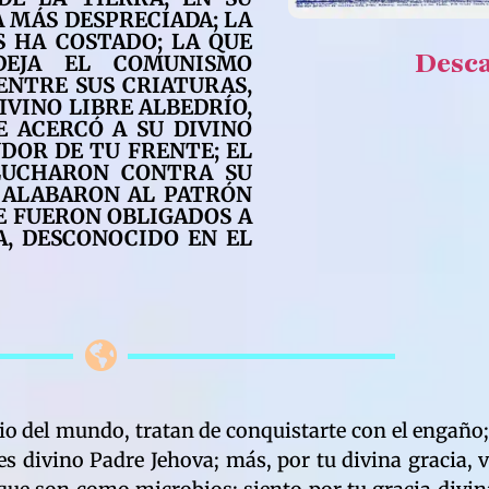
A MÁS DESPRECIADA; LA
S HA COSTADO; LA QUE
Desc
DEJA EL COMUNISMO
ENTRE SUS CRIATURAS,
DIVINO LIBRE ALBEDRÍO,
E ACERCÓ A SU DIVINO
DOR DE TU FRENTE; EL
LUCHARON CONTRA SU
E ALABARON AL PATRÓN
UE FUERON OBLIGADOS A
A, DESCONOCIDO EN EL
ipio del mundo, tratan de conquistarte con el engañ
í es divino Padre Jehova; más, por tu divina gracia,