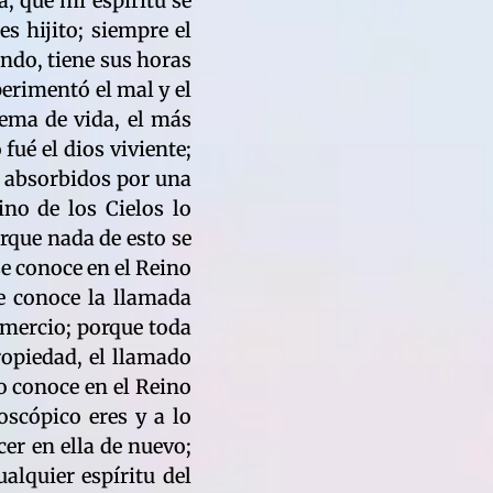
, que mi espíritu se
s hijito; siempre el
undo, tiene sus horas
perimentó el mal y el
tema de vida, el más
fué el dios viviente;
n absorbidos por una
ino de los Cielos lo
orque nada de esto se
se conoce en el Reino
 se conoce la llamada
omercio; porque toda
propiedad, el llamado
o conoce en el Reino
roscópico eres y a lo
cer en ella de nuevo;
alquier espíritu del