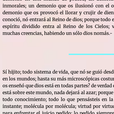
inmorales; un demonio que os ilusionó con el o
demonio que os provocó el llorar y crujir de die
conoció, nó entrará al Reino de dios; porque todo e
espíritu dividido entra al Reino de los Cielos; 
muchas creencias, habiendo un sólo dios nomás.-
Sí hijito; todo sistema de vida, que nó se guió de
en los mundos; hasta su más microscópicas costumb
os enseñó que dios está en todas partes? de verdad 
está sobre este mundo, nada dejará al azar; porque
todo conocimiento; todo lo que pensásteis en la 
instante; molécula por molécula; virtud por virt
para enfrentar el juicio pedido; lo pedido siempr