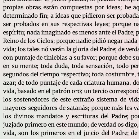
propias obras están compuestas por ideas; he aqu
determinado fín; a ideas que pidieron ser probadas
ser probados en sus respectivas leyes; porque n
espíritu; nada imaginado es menos ante el Padre; p
Reino de los Cielos; porque nadie pidió negar nada 
vida; los tales nó verán la gloria del Padre; de ver
con puntaje de tinieblas a su favor; porque debe 
en su mente; toda duda, toda sensación, todo pen
segundos del tiempo respectivo; toda costumbre,
azar; de todo puntaje de cada criatura humana, do
vida, basado en el patrón oro; un tercio corresponde
los sostenedores de este extraño sistema de vida,
mayores seguidores de satanás; porque más les val
los divinos mandatos y escrituras del Padre; p
juzjado primero en este mundo; de verdad os digo,
vida, son los primeros en el juicio del Padre; 