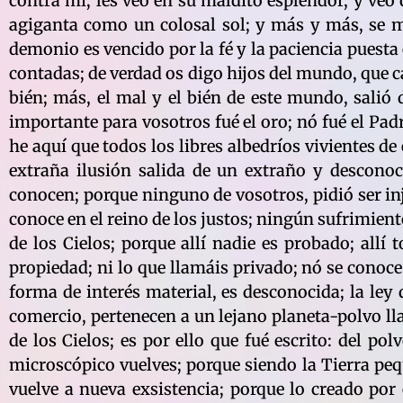
contra mí; les veo en su maldito esplendor, y veo
agiganta como un colosal sol; y más y más, se min
demonio es vencido por la fé y la paciencia puesta
contadas; de verdad os digo hijos del mundo, que c
bién; más, el mal y el bién de este mundo, salió 
importante para vosotros fué el oro; nó fué el Padr
he aquí que todos los libres albedríos vivientes 
extraña ilusión salida de un extraño y desconoc
conocen; porque ninguno de vosotros, pidió ser inju
conoce en el reino de los justos; ningún sufrimien
de los Cielos; porque allí nadie es probado; allí t
propiedad; ni lo que llamáis privado; nó se conoc
forma de interés material, es desconocida; la ley 
comercio, pertenecen a un lejano planeta-polvo ll
de los Cielos; es por ello que fué escrito: del pol
microscópico vuelves; porque siendo la Tierra peque
vuelve a nueva exsistencia; porque lo creado por 