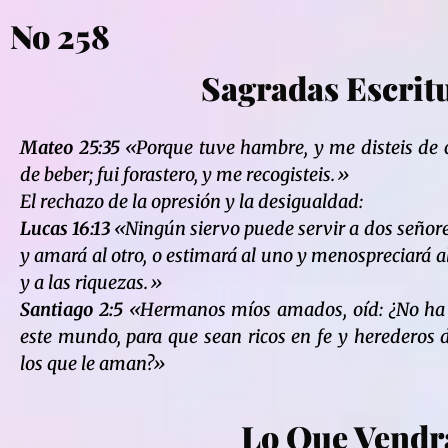
No 258
Sagradas Escrit
Mateo 25:35
«Porque tuve hambre, y me disteis de c
de beber; fui forastero, y me recogisteis.»
El rechazo de la opresión y la desigualdad:
Lucas 16:13
«Ningún siervo puede servir a dos señore
y amará al otro, o estimará al uno y menospreciará al
y a las riquezas.»
Santiago 2:5
«Hermanos míos amados, oíd: ¿No ha e
este mundo, para que sean ricos en fe y herederos 
los que le aman?»
Lo Que Vendr