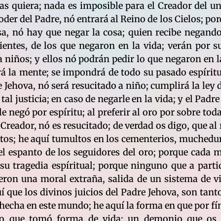
ias quiera; nada es imposible para el Creador del un
oder del Padre, nó entrará al Reino de los Cielos; por
sa, nó hay que negar la cosa; quien recibe negando
 dientes, de los que negaron en la vida; verán por s
a niños; y ellos nó podrán pedir lo que negaron en l
erá la mente; se impondrá de todo su pasado espírit
 Jehova, nó será resucitado a niño; cumplirá la ley 
al justicia; en caso de negarle en la vida; y el Padre
 negó por espíritu; al preferir al oro por sobre toda
Creador, nó es resucitado; de verdad os digo, que al r
rtos; he aquí tumultos en los cementerios, muchedu
l espanto de los seguidores del oro; porque cada m
 su tragedia espíritual; porque ninguno que a part
vieron una moral extraña, salida de un sistema de 
uí que los divinos juicios del Padre Jehova, son tan
 hecha en este mundo; he aquí la forma en que por fín
o que tomó forma de vida; un demonio que os 