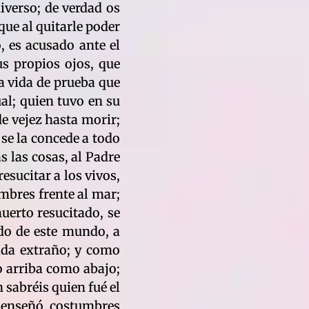
iverso; de verdad os
que al quitarle poder
, es acusado ante el
us propios ojos, que
a vida de prueba que
ual; quien tuvo en su
de vejez hasta morir;
 se la concede a todo
s las cosas, al Padre
esucitar a los vivos,
mbres frente al mar;
uerto resucitado, se
ido de este mundo, a
vida extraño; y como
to arriba como abajo;
 sabréis quien fué el
enseñó costumbres