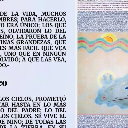
 DE LA VIDA, MUCHOS
MBRES; PARA HACERLO,
NO ERA ÚNICO; LOS QUE
, OLVIDARON LO DEL
EINO; LA PRUEBA DE LA
VINAS GRANDEZAS, QUE
ES MÁS FÁCIL QUE VEA
S, UNO QUE EN NINGÚN
LVIDÓ; A QUE LAS VEA,
O.-
co
LOS CIELOS, PROMETIÓ
TAR HASTA EN LO MÁS
NO DEL PADRE; LO DEL
OS CIELOS, SE VIVE EL
E NIÑO; DE TODAS LAS
 DE LA TIERRA, EN SU