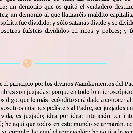
ro; un demonio que os quitó el verdadero destino
ntes; un demonio al que llamaréis maldito capitali
spíritu fué dividido; y sólo satanás divide y se div
vosotros fuísteis divididos en ricos y pobres; y f
sde el principio por los divinos Mandamientos del P
res son juzjadas; porque en todo lo microscópico e
os digo, que lo más recóndito será dado a conocer al
 vosotros mismos pedísteis al Padre, ser juzjados en
vida, es juzjado; idea por idea; intención por int
ud; he aquí que todos en este mundo se armarán, co
e se cumple; he aquí el armagedón; he aquí a la ge