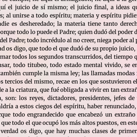
í el juicio de sí mismo; el juicio final, a ideas
; al unirse a todo espíritu; materia y espíritu pidi
adie es desheredado; la materia tiene tanto derec
orque todo lo puede el Padre; quien dudó del poder d
del Padre; todo incrédulo al no creer, niega poder al
dad os digo, que todo el que dudó de su propio juicio,
sumar todos los segundos transcurridos, del tiempo
sar, todo titubeo, todo estado mental vivido, se e
 también cumple la misma ley; las llamadas modas 
s tercios del mismo, recae en los que sostuvieron e
 a la criatura, que fué obligada a vivir en tan extra
 son: los reyes, dictadores, presidentes, jefes de 
dría a estos ciegos del espíritu, haber renunciado
orque todo engrandecido que encabezó un extraño 
 que todo el que ocupó los más altos puestos, en est
de verdad os digo, que hay muchas clases de prime