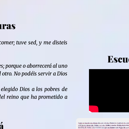
uras
omer; tuve sed, y me disteis
Escu
s; porque o aborrecerá al uno
 otro. No podéis servir a Dios
legido Dios a los pobres de
del reino que ha prometido a
á