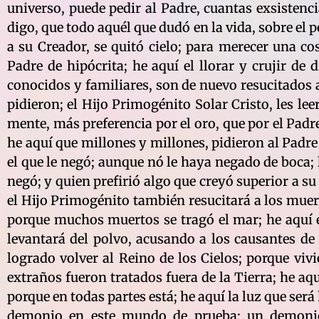
universo, puede pedir al Padre, cuantas exsistenc
digo, que todo aquél que dudó en la vida, sobre el p
a su Creador, se quitó cielo; para merecer una co
Padre de hipócrita; he aquí el llorar y crujir de
conocidos y familiares, son de nuevo resucitados 
pidieron; el Hijo Primogénito Solar Cristo, les le
mente, más preferencia por el oro, que por el Padre
he aquí que millones y millones, pidieron al Padre t
el que le negó; aunque nó le haya negado de boca; le
negó; y quien prefirió algo que creyó superior a su 
el Hijo Primogénito también resucitará a los mue
porque muchos muertos se tragó el mar; he aquí e
levantará del polvo, acusando a los causantes de
logrado volver al Reino de los Cielos; porque vi
extraños fueron tratados fuera de la Tierra; he aq
porque en todas partes está; he aquí la luz que será
demonio en este mundo de prueba; un demoni