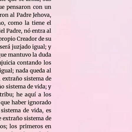
 que pensaron con un
eron al Padre Jehova,
ho, como la tiene el
el Padre, nó entra al
 propio Creador de su
 será juzjado igual; y
 que mantuvo la duda
njuicia contando los
igual; nada queda al
l extraño sistema de
ño sistema de vida; y
tribu; he aquí a los
, que haber ignorado
sistema de vida, es
e extraño sistema de
ros; los primeros en