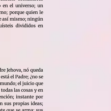
 en el universo; un
smo; porque quien le
ide así mismo; ningún
uísteis divididos en
adre Jehova, nó queda
stá el Padre; ¿no se
 mundo; el juicio que
 todas las cosas y en
ención; instante por
n sus propias ideas;
nte que se arma; sus