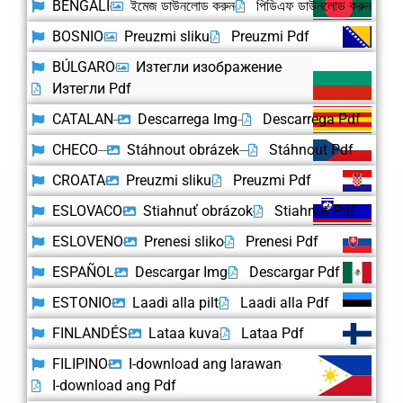
BENGALI
ইমেজ ডাউনলোড করুন
পিডিএফ ডাউনলোড করুন
BOSNIO
Preuzmi sliku
Preuzmi Pdf
BÚLGARO
Изтегли изображение
Изтегли Pdf
CATALAN
Descarrega Img
Descarrega Pdf
CHECO
Stáhnout obrázek
Stáhnout Pdf
CROATA
Preuzmi sliku
Preuzmi Pdf
ESLOVACO
Stiahnuť obrázok
Stiahnuť Pdf
ESLOVENO
Prenesi sliko
Prenesi Pdf
ESPAÑOL
Descargar Img
Descargar Pdf
ESTONIO
Laadi alla pilt
Laadi alla Pdf
FINLANDÉS
Lataa kuva
Lataa Pdf
FILIPINO
I-download ang larawan
I-download ang Pdf