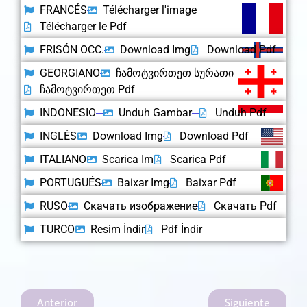
FRANCÉS
Télécharger l'image
Télécharger le Pdf
FRISÓN OCC.
Download Img
Download Pdf
GEORGIANO
ჩამოტვირთეთ სურათი
ჩამოტვირთეთ Pdf
INDONESIO
Unduh Gambar
Unduh Pdf
INGLÉS
Download Img
Download Pdf
ITALIANO
Scarica Im
Scarica Pdf
PORTUGUÉS
Baixar Img
Baixar Pdf
RUSO
Скачать изображение
Скачать Pdf
TURCO
Resim İndir
Pdf İndir
Anterior
Siguiente