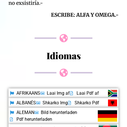
no exsistiría.-
ESCRIBE: ALFA Y OMEGA.-
Idiomas
AFRIKAANS
Laai Img af
Laai Pdf af
ALBANÉS
Shkarko Img
Shkarko Pdf
ALEMAN
Bild herunterladen
Pdf herunterladen