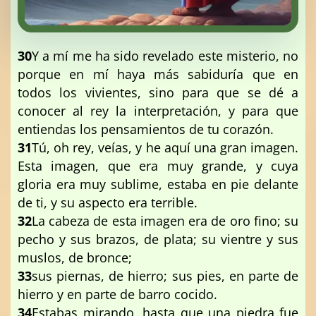
30
Y a mí me ha sido revelado este misterio, no
porque en mí haya más sabiduría que en
todos los vivientes, sino para que se dé a
conocer al rey la interpretación, y para que
entiendas los pensamientos de tu corazón.
31
Tú, oh rey, veías, y he aquí una gran imagen.
Esta imagen, que era muy grande, y cuya
gloria era muy sublime, estaba en pie delante
de ti, y su aspecto era terrible.
32
La cabeza de esta imagen era de oro fino; su
pecho y sus brazos, de plata; su vientre y sus
muslos, de bronce;
33
sus piernas, de hierro; sus pies, en parte de
hierro y en parte de barro cocido.
34
Estabas mirando, hasta que una piedra fue