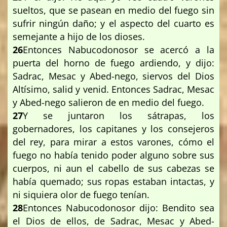
sueltos, que se pasean en medio del fuego sin
sufrir ningún daño; y el aspecto del cuarto es
semejante a hijo de los dioses.
26
Entonces Nabucodonosor se acercó a la
puerta del horno de fuego ardiendo, y dijo:
Sadrac, Mesac y Abed-nego, siervos del Dios
Altísimo, salid y venid. Entonces Sadrac, Mesac
y Abed-nego salieron de en medio del fuego.
27
Y se juntaron los sátrapas, los
gobernadores, los capitanes y los consejeros
del rey, para mirar a estos varones, cómo el
fuego no había tenido poder alguno sobre sus
cuerpos, ni aun el cabello de sus cabezas se
había quemado; sus ropas estaban intactas, y
ni siquiera olor de fuego tenían.
28
Entonces Nabucodonosor dijo: Bendito sea
el Dios de ellos, de Sadrac, Mesac y Abed-