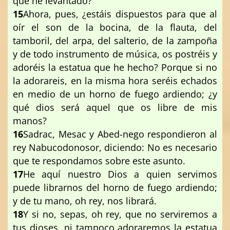
que he levantado?
15
Ahora, pues, ¿estáis dispuestos para que al
oír el son de la bocina, de la flauta, del
tamboril, del arpa, del salterio, de la zampoña
y de todo instrumento de música, os postréis y
adoréis la estatua que he hecho? Porque si no
la adorareis, en la misma hora seréis echados
en medio de un horno de fuego ardiendo; ¿y
qué dios será aquel que os libre de mis
manos?
16
Sadrac, Mesac y Abed-nego respondieron al
rey Nabucodonosor, diciendo: No es necesario
que te respondamos sobre este asunto.
17
He aquí nuestro Dios a quien servimos
puede librarnos del horno de fuego ardiendo;
y de tu mano, oh rey, nos librará.
18
Y si no, sepas, oh rey, que no serviremos a
tus dioses, ni tampoco adoraremos la estatua