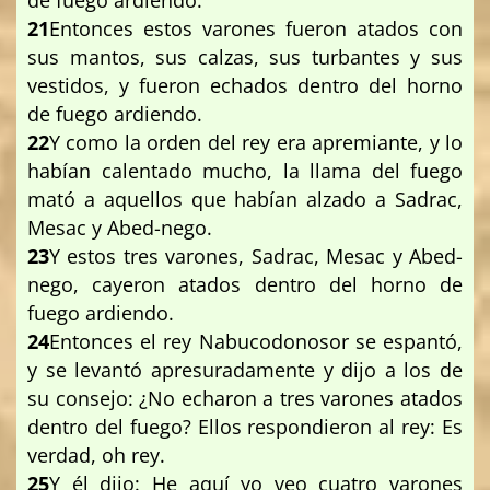
de fuego ardiendo.
21
Entonces estos varones fueron atados con
sus mantos, sus calzas, sus turbantes y sus
vestidos, y fueron echados dentro del horno
de fuego ardiendo.
22
Y como la orden del rey era apremiante, y lo
habían calentado mucho, la llama del fuego
mató a aquellos que habían alzado a Sadrac,
Mesac y Abed-nego.
23
Y estos tres varones, Sadrac, Mesac y Abed-
nego, cayeron atados dentro del horno de
fuego ardiendo.
24
Entonces el rey Nabucodonosor se espantó,
y se levantó apresuradamente y dijo a los de
su consejo: ¿No echaron a tres varones atados
dentro del fuego? Ellos respondieron al rey: Es
verdad, oh rey.
25
Y él dijo: He aquí yo veo cuatro varones