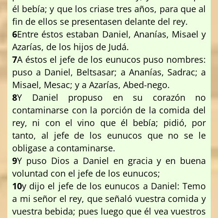
él bebía; y que los criase tres años, para que al
fin de ellos se presentasen delante del rey.
6
Entre éstos estaban Daniel, Ananías, Misael y
Azarías, de los hijos de Judá.
7
A éstos el jefe de los eunucos puso nombres:
puso a Daniel, Beltsasar; a Ananías, Sadrac; a
Misael, Mesac; y a Azarías, Abed-nego.
8
Y Daniel propuso en su corazón no
contaminarse con la porción de la comida del
rey, ni con el vino que él bebía; pidió, por
tanto, al jefe de los eunucos que no se le
obligase a contaminarse.
9
Y puso Dios a Daniel en gracia y en buena
voluntad con el jefe de los eunucos;
10
y dijo el jefe de los eunucos a Daniel: Temo
a mi señor el rey, que señaló vuestra comida y
vuestra bebida; pues luego que él vea vuestros