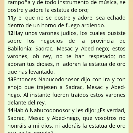
zampoña y de todo instrumento de música, se
postre y adore la estatua de oro;
11
y el que no se postre y adore, sea echado
dentro de un horno de fuego ardiendo.
12
Hay unos varones judíos, los cuales pusiste
sobre los negocios de la provincia de
Babilonia: Sadrac, Mesac y Abed-nego; estos
varones, oh rey, no te han respetado; no
adoran tus dioses, ni adoran la estatua de oro
que has levantado.
13
Entonces Nabucodonosor dijo con ira y con
enojo que trajesen a Sadrac, Mesac y Abed-
nego. Al instante fueron traídos estos varones
delante del rey.
14
Habló Nabucodonosor y les dijo: ¿Es verdad,
Sadrac, Mesac y Abed-nego, que vosotros no
honráis a mi dios, ni adoráis la estatua de oro