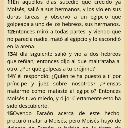
11
En aquellos días sucedió que crecido ya
Moisés, salió a sus hermanos, y los vio en sus
duras tareas, y observó a un egipcio que
golpeaba a uno de los hebreos, sus hermanos.
12
Entonces miró a todas partes, y viendo que
no parecía nadie, mató al egipcio y lo escondió
en la arena.
13
Al día siguiente salió y vio a dos hebreos
que reñían; entonces dijo al que maltrataba al
otro: ¿Por qué golpeas a tu prójimo?
14
Y él respondió: ¿Quién te ha puesto a ti por
príncipe y juez sobre nosotros? ¿Piensas
matarme como mataste al egipcio? Entonces
Moisés tuvo miedo, y dijo: Ciertamente esto ha
sido descubierto.
15
Oyendo Faraón acerca de este hecho,
procuró matar a Moisés; pero Moisés huyó de
delante de Faraón, y habitó en la tierra de