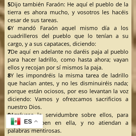
5
Dijo también Faraón: He aquí el pueblo de la
tierra es ahora mucho, y vosotros les hacéis
cesar de sus tareas.
6
Y mandó Faraón aquel mismo día a los
cuadrilleros del pueblo que lo tenían a su
cargo, y a sus capataces, diciendo:
7
De aquí en adelante no daréis paja al pueblo
para hacer ladrillo, como hasta ahora; vayan
ellos y recojan por sí mismos la paja.
8
Y les impondréis la misma tarea de ladrillo
que hacían antes, y no les disminuiréis nada;
porque están ociosos, por eso levantan la voz
diciendo: Vamos y ofrezcamos sacrificios a
nuestro Dios.
9
Agrávese la servidumbre sobre ellos, para
ES
que se ocupen en ella, y no atiendan a
palabras mentirosas.