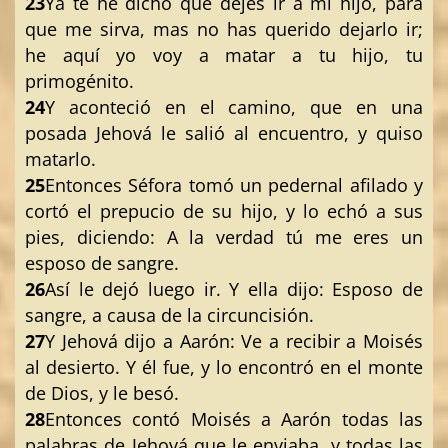
23
Ya te he dicho que dejes ir a mi hijo, para
que me sirva, mas no has querido dejarlo ir;
he aquí yo voy a matar a tu hijo, tu
primogénito.
24
Y aconteció en el camino, que en una
posada Jehová le salió al encuentro, y quiso
matarlo.
25
Entonces Séfora tomó un pedernal afilado y
cortó el prepucio de su hijo, y lo echó a sus
pies, diciendo: A la verdad tú me eres un
esposo de sangre.
26
Así le dejó luego ir. Y ella dijo: Esposo de
sangre, a causa de la circuncisión.
27
Y Jehová dijo a Aarón: Ve a recibir a Moisés
al desierto. Y él fue, y lo encontró en el monte
de Dios, y le besó.
28
Entonces contó Moisés a Aarón todas las
palabras de Jehová que le enviaba, y todas las