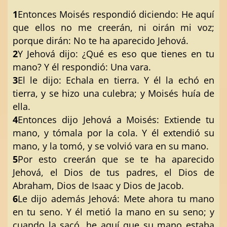
1
Entonces Moisés respondió diciendo: He aquí
que ellos no me creerán, ni oirán mi voz;
porque dirán: No te ha aparecido Jehová.
2
Y Jehová dijo: ¿Qué es eso que tienes en tu
mano? Y él respondió: Una vara.
3
El le dijo: Echala en tierra. Y él la echó en
tierra, y se hizo una culebra; y Moisés huía de
ella.
4
Entonces dijo Jehová a Moisés: Extiende tu
mano, y tómala por la cola. Y él extendió su
mano, y la tomó, y se volvió vara en su mano.
5
Por esto creerán que se te ha aparecido
Jehová, el Dios de tus padres, el Dios de
Abraham, Dios de Isaac y Dios de Jacob.
6
Le dijo además Jehová: Mete ahora tu mano
en tu seno. Y él metió la mano en su seno; y
cuando la sacó, he aquí que su mano estaba