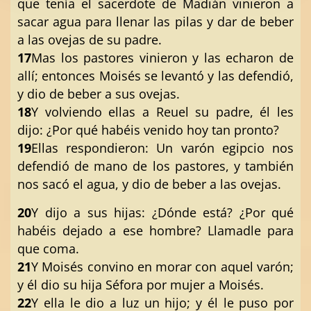
que tenía el sacerdote de Madián vinieron a
sacar agua para llenar las pilas y dar de beber
a las ovejas de su padre.
17
Mas los pastores vinieron y las echaron de
allí; entonces Moisés se levantó y las defendió,
y dio de beber a sus ovejas.
18
Y volviendo ellas a Reuel su padre, él les
dijo: ¿Por qué habéis venido hoy tan pronto?
19
Ellas respondieron: Un varón egipcio nos
defendió de mano de los pastores, y también
nos sacó el agua, y dio de beber a las ovejas.
20
Y dijo a sus hijas: ¿Dónde está? ¿Por qué
habéis dejado a ese hombre? Llamadle para
que coma.
21
Y Moisés convino en morar con aquel varón;
y él dio su hija Séfora por mujer a Moisés.
22
Y ella le dio a luz un hijo; y él le puso por