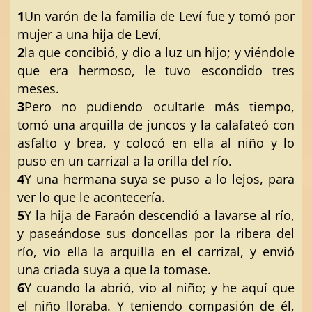
1
Un varón de la familia de Leví fue y tomó por
mujer a una hija de Leví,
2
la que concibió, y dio a luz un hijo; y viéndole
que era hermoso, le tuvo escondido tres
meses.
3
Pero no pudiendo ocultarle más tiempo,
tomó una arquilla de juncos y la calafateó con
asfalto y brea, y colocó en ella al niño y lo
puso en un carrizal a la orilla del río.
4
Y una hermana suya se puso a lo lejos, para
ver lo que le acontecería.
5
Y la hija de Faraón descendió a lavarse al río,
y paseándose sus doncellas por la ribera del
río, vio ella la arquilla en el carrizal, y envió
una criada suya a que la tomase.
6
Y cuando la abrió, vio al niño; y he aquí que
el niño lloraba. Y teniendo compasión de él,