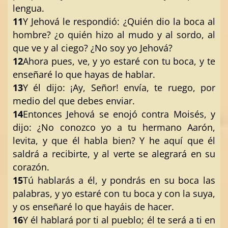
lengua.
11
Y Jehová le respondió: ¿Quién dio la boca al
hombre? ¿o quién hizo al mudo y al sordo, al
que ve y al ciego? ¿No soy yo Jehová?
12
Ahora pues, ve, y yo estaré con tu boca, y te
enseñaré lo que hayas de hablar.
13
Y él dijo: ¡Ay, Señor! envía, te ruego, por
medio del que debes enviar.
14
Entonces Jehová se enojó contra Moisés, y
dijo: ¿No conozco yo a tu hermano Aarón,
levita, y que él habla bien? Y he aquí que él
saldrá a recibirte, y al verte se alegrará en su
corazón.
15
Tú hablarás a él, y pondrás en su boca las
palabras, y yo estaré con tu boca y con la suya,
y os enseñaré lo que hayáis de hacer.
16
Y él hablará por ti al pueblo; él te será a ti en