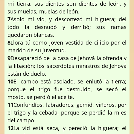
mi tierra; sus dientes son dientes de león, y
sus muelas, muelas de león.
7
Asoló mi vid, y descortezó mi higuera; del
todo la desnudó y derribó; sus ramas
quedaron blancas.
8
Llora tú como joven vestida de cilicio por el
marido de su juventud.
9
Desapareció de la casa de Jehová la ofrenda y
la libación; los sacerdotes ministros de Jehová
están de duelo.
10
El campo está asolado, se enlutó la tierra;
porque el trigo fue destruido, se secó el
mosto, se perdió el aceite.
11
Confundíos, labradores; gemid, viñeros, por
el trigo y la cebada, porque se perdió la mies
del campo.
12
La vid está seca, y pereció la higuera; el