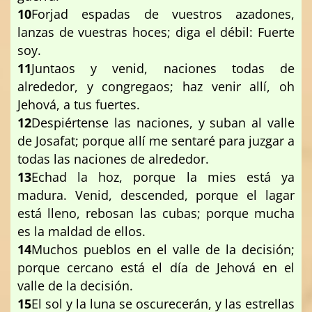
10
Forjad espadas de vuestros azadones,
lanzas de vuestras hoces; diga el débil: Fuerte
soy.
11
Juntaos y venid, naciones todas de
alrededor, y congregaos; haz venir allí, oh
Jehová, a tus fuertes.
12
Despiértense las naciones, y suban al valle
de Josafat; porque allí me sentaré para juzgar a
todas las naciones de alrededor.
13
Echad la hoz, porque la mies está ya
madura. Venid, descended, porque el lagar
está lleno, rebosan las cubas; porque mucha
es la maldad de ellos.
14
Muchos pueblos en el valle de la decisión;
porque cercano está el día de Jehová en el
valle de la decisión.
15
El sol y la luna se oscurecerán, y las estrellas