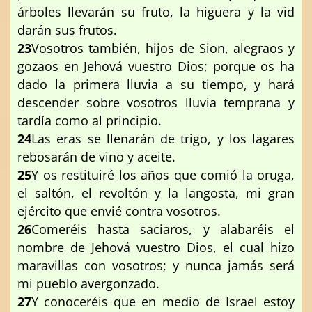
árboles llevarán su fruto, la higuera y la vid
darán sus frutos.
23
Vosotros también, hijos de Sion, alegraos y
gozaos en Jehová vuestro Dios; porque os ha
dado la primera lluvia a su tiempo, y hará
descender sobre vosotros lluvia temprana y
tardía como al principio.
24
Las eras se llenarán de trigo, y los lagares
rebosarán de vino y aceite.
25
Y os restituiré los años que comió la oruga,
el saltón, el revoltón y la langosta, mi gran
ejército que envié contra vosotros.
26
Comeréis hasta saciaros, y alabaréis el
nombre de Jehová vuestro Dios, el cual hizo
maravillas con vosotros; y nunca jamás será
mi pueblo avergonzado.
27
Y conoceréis que en medio de Israel estoy