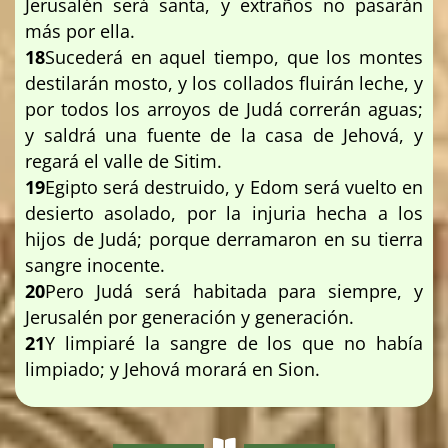
Jerusalén será santa, y extraños no pasarán
más por ella.
18
Sucederá en aquel tiempo, que los montes
destilarán mosto, y los collados fluirán leche, y
por todos los arroyos de Judá correrán aguas;
y saldrá una fuente de la casa de Jehová, y
regará el valle de Sitim.
19
Egipto será destruido, y Edom será vuelto en
desierto asolado, por la injuria hecha a los
hijos de Judá; porque derramaron en su tierra
sangre inocente.
20
Pero Judá será habitada para siempre, y
Jerusalén por generación y generación.
21
Y limpiaré la sangre de los que no había
limpiado; y Jehová morará en Sion.