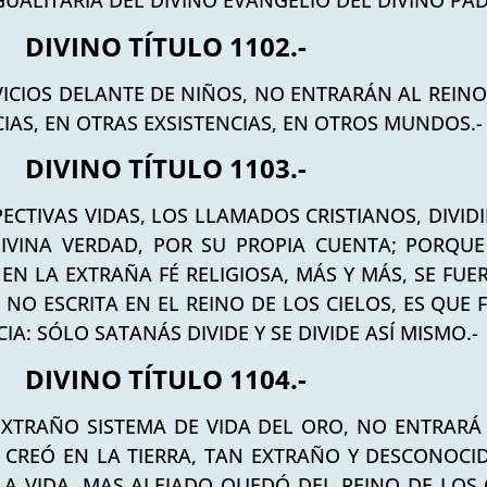
GUALITARIA DEL DIVINO EVANGELIO DEL DIVINO PAD
DIVINO TÍTULO 1102.-
ICIOS DELANTE DE NIÑOS, NO ENTRARÁN AL REINO 
AS, EN OTRAS EXSISTENCIAS, EN OTROS MUNDOS.-
DIVINO TÍTULO 1103.-
PECTIVAS VIDAS, LOS LLAMADOS CRISTIANOS, DIVID
IVINA VERDAD, POR SU PROPIA CUENTA; PORQUE 
N LA EXTRAÑA FÉ RELIGIOSA, MÁS Y MÁS, SE FUE
 NO ESCRITA EN EL REINO DE LOS CIELOS, ES QUE
A: SÓLO SATANÁS DIVIDE Y SE DIVIDE ASÍ MISMO.-
DIVINO TÍTULO 1104.-
XTRAÑO SISTEMA DE VIDA DEL ORO, NO ENTRARÁ A
CREÓ EN LA TIERRA, TAN EXTRAÑO Y DESCONOCIDO
LA VIDA, MAS ALEJADO QUEDÓ DEL REINO DE LOS