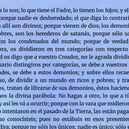
undo, hicísteis lo contrario; ¿en dónde están mis humildes? ¿tienen lo mejor de este mundo? ¿tienen las mejores habitaciones? ¿tienen abundancia? ciertamente que nó; las tenéis vosotros malditos; y os valísteis del poder del oro; tal como lo hicísteis en el pasado; en el pasado fascinásteis al pueblo de Israel ilusionándolo con el oro; he aquí la herencia que dejásteis malditos al mundo; la ambición, la avaricia, la explotación, el engaño, la estafa, el escándalo y la inmoralidad viviente; lo que hicísteis en el pasado, lo perfeccionáis en este presente; lo revestís de legalidad que nada vale en el Reino de los Cielos; sóis el satanás de las escrituras; y no exsiste otro; vuestra herencia para el mundo, es herencia de tragedia; porque por vosotros demonios, esta humanidad sufrirá un llorar y crujir de dientes; porque la ilusionásteis con falsos derechos; salidos de la violación misma, de lo que es del Padre; vuestros derechos demonios, se desconocen en el Reino de los Cielos; y esta ley que no es ley del Padre, cae sobre todas las generaciones del mundo; y por vosotros, la filosofía que vivieron los terrestres, los hacen unos desconocidos en el Reino; porque antes de conocer la vida humana todo espíritu humano, prometió al Creador, no dividir su espíritu con otras filosofías que no fuera la del Creador; que no divide a nadie; porque la verdad es una; y prometieron a la vez, no dividir a nadie; no hacer a otros, lo que a cada uno no le gustaría que les hiciesen; prometieron al Padre, volver con la misma inocencia conque salían del Reino de los Cielos; y le prometieron al Padre, no servir a dos señores; porque irremediablemente el espíritu se divide; y como la verdad es una, la otra es falsa; no pueden haber dos verdades; el Padre no se contradice; los demonios explotadores, también pidieron conocer un mundo Tierra; un mundo de la luz; porque el libre albedrío es eterno; el espíritu continúa cumpliendo destinos; la creación no se detiene; todo destino y sus consecuencias para la criatura, las conoce el Padre; y se las reserva; cuando los hijos se lo piden; cuando piden ser probados en una vida que desconocen; porque no sabiendo su propio futuro, mayor mérito tiene la prueba de la vida; gana en cualidad y calidad; más, todo se pierde cuando una exsistencia es dividida; nada dividido entra al Reino de los Cielos; todo el universo en su libre albedrío, tiende a la unificación; a un mayor entendimiento entre materia y espíritu; los ciegos del mundo, si se hubiesen preocupado del estudio profundo de mis escrituras, habrían evitado vuestra tragedia; y todo estaba en una simple parábola: Sólo satanás se divide así mismo; y como dios, se os enseñó, está en todas partes, quiere decir que la materia y el espíritu se dividen porque ambas son probadas; lo que le sucede a la una, repercute en la otra; el espíritu y la materia son una misma cosa; salidos de un sólo dios nomás; y en virtud de sus libres albedríos, se manifiestan en infinitas formas; que jamás tendrán fin; materia y espíritu hacen alianzas vivientes que se cumplen en infinitos y lejanos mundos; todo planeta nace microscópico; porque el mandato celestial es para la materia y el espíritu: Hay que ser chiquitito y humilde, para ser grande en el Reino de los Cielos; lo que vosotros reclamáis como derechos en lo espíritual, lo posee también la materia; porque nadie es menos ante el Padre; ni la materia ni el espíritu; la ley del juicio final, salió de los mismos elementos de la naturaleza; salió del mismo lugar en donde fuísteis creados; y de verdad os digo, que todos presenciásteis vuestro juicio antes que os envolviera el olvido de vuestro pasado; todo olvido respecto del orígen, lo pedísteis vosotros mismos; y se os concedió; nadie es forzado a probar sistemas de vida; todo se pide por libre albedrío; con conocimiento de causa y entendimiento; vuestra partida a los mundos, se hace en medio de una alegría inaudita; porque la filosofía permanente en el Reino de los Cielos, es la alegría; porque allí no se conoce el mal en ninguna forma imaginada; ni nada que marchite esa alegría; la filosofía de los Reinos de los Cielos, es la misma por la que luchan los humildes y explotados del mundo; allí reina el co