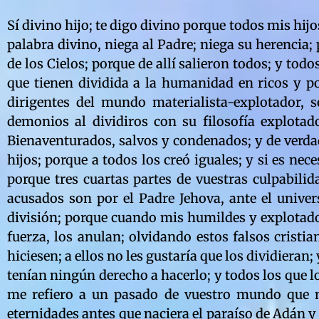
Sí divino hijo; te digo divino porque todos mis hijos lo son; lo que tiene el Padre, lo tienen los hijos; y el que no reconozca la palabra divino, niega al Padre; niega su herencia; porque nadie es desheredado; el que diga lo contrario, no entra al Reino de los Cielos; porque de allí salieron todos; y todos allí son divinos; porque vienen de dios; los demonios de tu mundo; los que tienen dividida a la humanidad en ricos y pobres, son los herederos de satanás, porque sólo satanás se divide; los dirigentes del mundo materialista-explotador, son los condenados del mundo; porque de verdad os digo, que estos demonios al dividiros con su filosofía explotadora, os dividieron en tres categorías con respecto a la espíritualidad: Bienaventurados, salvos y condenados; y de verdad os digo que a vuestro Creador, no le agrada dividir en categorías a sus hijos; porque a todos los creó iguales; y si es necesario distingiros por categorías, se debe a vuestros rectores del mundo; porque tres cuartas partes de vuestras culpabilidades, se debe a estos demonios; y sobre ellos recaerá el peso de la ley; acusados son por el Padre Jehova, ante el universo, de dividir a un mundo en ricos y pobres; y tratar de perpetuar tal división; porque cuando mis humildes y explotados, tratan de librarse de sus demonios, éstos haciendo uso de poder y de fuerza, los anulan; olvidando estos falsos cristianos la divina parábola: No hagas a otro, lo que a tí no quisieras que te hiciesen; a ellos no les gustaría que los dividieran; y así les vá a ocurrir; porque con la vara que midieron, serán medidos; no tenían ningún derecho a hacerlo; y todos los que lo intentaron en el pasado de la Tierra, las están pagando en las tinieblas; me refiero a un pasado de vuestro mundo que no conocísteis; pues no estábais en esos presentes; fué un pasado de eternidades antes que naciera el paraíso de Adán y Eva; porque no sóis los únicos; nadie es único; sólo el Padre que no tiene ni principio ni fín, es único; hubo otros demonios que trataron de ser únicos y se valieron de la fuerza; entre los infinitos que hubieron, están los malditos faraones; que mucho tienen que ver con el principio de vuestro mundo; estos demonios de una sabiduría superior a la vuestra, se tentaron también con el poder; se creyeron más que el Creador mismo; y siguieron sus propios impulsos; olvidándose del mandato celestial; les ocurrió lo mismo lo que le ocurrió a los creadores de vuestro capitalismo explotador; y de verdad os digo, que los espíritus capitalistas son espíritus de la era faraónica; porque la filosofía se transforma a medida que los espíritus nacen de nuevo; la transformación de un espíritu es progresiva y relativa al propio interés del espíritu; las inclinaciones y las imperfecciones no desaparecen del todo; la cualidad y la calidad van variando de exsistencias en exsistencias; y lo que en el pasado se hacía de un modo, en otro presente se hace de otro modo; es la misma cosa modificada; el interior espíritual es influenciado por el exterior material; las circunstancias inesperadas que encuentra cada criatura en la vida, le hacen variar su libre albedrío; y es así que vuestros explotadores, se amoldan a vosotros; y vosotros a ellos; porque de verdad os digo, que si diera un poder de destruir vuestro mundo inmoral, a uno de sus explotados, estad seguros que éste os haría volar; y estad seguros que sería un condenado en el Reino de los Cielos; porque con ello atropelló la ley del Padre; que dice: No matarás; así también lo hicieron los que os alimentan con su sistema de vida explotador; vienen matando en forma pasiva a mi rebaño; les hacen sufrir en el planeta, y no los dejan entrar al Reino de los Cielos; ¿comprendéis ahora, por qué es tragedia? los demonios de vuestro sistema de vida, os hablan de legalidad, derechos, propiedad privada, exclusividad, prohibición, control, etc, ¿y qué poder moral humano, les asiste, si ellos han cometido la más grande inmoralidad? la de dividir un planeta; lo que jamás haría un humilde; siendo que todo humilde, debió ser el primero en este mundo; el que debió gobernar; y vosotros demonios del m