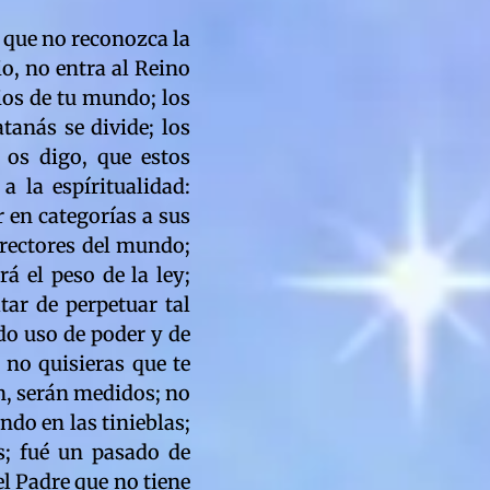
munismo celestial con filosofía de niño; vuestro comunismo tiene una cualidad y calidad, que es característica de las filosofías que principian; es una luz que emerge de las tinieblas; las tinieblas en vuestro mundo, son las inmoralidades salidas de vuestro sistema de vida; el comunismo también es probado por el Padre como son probados todos en sus pensares; las leyes espírituales no se transan; como vosotros transáis vuestras filosofías y con ello los derechos del pueblo; porque lo del Padre es inmutable y lo de vosotros relativo; el Creador de vuestros espíritus no se contradice jamás; no anula jamás lo creado; vosotros os anuláis porque no cumplísteis lo prometido al Padre; y no cumplísteis con las escrituras; y llevásteis una vez más, al mundo a su tragedia; en el pasado, todo rey, todo emperador hizo igual con esos rebaños; no ha habido ninguno que haya salvado a una criatura siquiera; a todas las condenaron; porque no impusieron leyes de amor; sino, que de fuerza; y de verdad os digo, que esos demonios sedientos de poder, maldicen aún, el haber sido reyes ó emperadores; nadie los obligó; pidieron e insistieron ser cabeza de rebaños; sin tener la evolución necesaria; se les hizo ver el error; más, insistieron; querían arriesgarse a vivir la experiencia; de verdad os digo, que en el Reino nada se niega; porque no exsisten los intereses; ni nada de lo que a vosotros os divide; vosotros conocéis vuestra falsa historia; y no es menos cierto, que todo rey se convertía en tirano; y conspiraba contra el mismo pueblo; aún quedan en este mundo, conspiradores; que se escudan tras las instituciones; son falsos por dentro