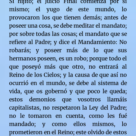
Sí hijito; el Juicio Final comienza por sí mismo; el yugo de este mundo, lo provocaron los que tienen demás; antes de poseer una cosa, se debe meditar el mandato; por sobre todas las cosas; el mandato que se refiere al Padre; y dice el Mandamiento: No robarás; y poseer más de lo que sus hermanos poseen, es un robo; porque todo el que poseyó más que otro, no entrará al Reino de los Cielos; y la causa de que así no ocurrió en el mundo, se debe al sistema de vida, que os gobernó y que poco le queda; estos demonios que vosotros llamáis capitalistas, no respetaron la Ley del Padre; no le tomaron en cuenta, como les fué mandado; y como ellos mismos, lo prometieron en el Reino; este olvido de estos demonios, es la causa de vuestro llorar y crujir de dientes; nadie debió tener más que otro; cualquiera que haya sido la forma de gobierno; nunca debísteis haber violado la Ley del Padre; porque en alguna época de futuro, tendríais que reconocer vuestro error; ¿no se os avisó por las Escrituras, que habría un Juicio Final? ¿no se os advirtió que: es más fácil que entre un rico en el Reino de los Cielos, si nó violó la Ley; porque es más fácil que entre uno que logró su abundancia con sudor de frente, que uno que la logró por astucia, engaño é hipocrecía; y aún siendo así, ningún rico entra al Reino de los Cielos; el ejemplo anterior es un orden de justicia dentro de la injusticia; porque a nadie se le mandó enriquecerse; tal filosofía es lo opuesto a los Mandamientos y a la Ley del Padre; todo rico deberá escoger entre dos destinos: ó ser siendo rico y morir como muere un mortal; ó renunciar a la abundancia que nunca le perteneció y ser resucitado en carne eterna; libre albedrío tienen las criaturas; el divino Padre a nadie obliga; la criatura escoge; tal como escogieron el camino de la muerte, los que habiendo visto la Revelación en su principio, la despreciaron; porque no serán resucitados en este mundo; el desprecio no puede ser premiado; todos prometieron ser los primeros, en dar a conocer la Revelación en el mundo; y llegado el momento, hacen lo opuesto; la desprecian y callan; privan a otros de saber las Nuevas del Padre; eso es egoísmo intelectual; porque escrito fué: El que tenga ojos que vea y lea; el que tenga boca que hable y comente; el que tenga oídos que oiga y disierne; esto es lo que no hicieron los egoístas, que despreciaron mi palabra; perdieron la oportunidad de ser los primeros; en entrar al Reino de los Cielos; en otras exsistencias y en otros mundos, hicieron igual; y de verdad os digo, que estos egoístas sin excepción alguna, prolongaron vuestro propio castigo, por faltar a la Ley; porque desde que vieron los Rollos del Cordero y no dieron cuenta al mundo, vuestros segundos vividos en la violación, siguieron aumentando; es decir que cuando se anuncia la aparición de una Revelación en el instante mismo que se vé, se lee y se oye, el mundo comienza a cambiar; porque se hace presente el arrepentimiento; y vuestro puntaje en la violación cesa; porque cambian vuestras ideas en la más mínima unidad de tiempo; el tiempo transcurrido desde que mi Hijo Primogénito presentó al primer mortal la nueva doctrina, es de cinco años; calculad los segundos que contienen cinco años; y agregadlos a vuestro puntaje; sí hijos de la soberbia y la ignorancia; vosotros que despreciásteis a mi enviado, maldecidos seréis por el mundo; porque con vuestra ignorancia y vuestra ilusión, más los condenásteis; más os valdría no haber nacido; la riqueza que cada cual acumuló en su vida, violando la Ley, no debe permanecer ni un instante más, en vuestro poder; porque a cada instante transcurren segundos; a cada instante aumenta vuestro puntaje en las tinieblas; más os alejáis del Reino de los Cielos; porque más aumentan las exsistencias, que tendréis que cumplir fuera de él; y sabiendo la nueva Ley y de su nuevo mandato, y no hicísteis caso, vuestro puntaje sea multiplicado por tres; por cada segundo de violación y desobediencia, tendréis que cumplir tres exsistencias fuera del Reino, por cada segundo; así es y así sea hasta la consumación de los siglos; la riqueza es un producto maldito; porque ningún rico entrará al Reino de los Cielos; porque desoyeron los avisos de las Escrituras; la riqueza es una debilidad del espíritu; porque no perfecciona las virtudes; las esclaviza; y ningún esclavizado por su propia voluntad, entrará al Reino de los Cielos; la riqueza fué y es la perdición de la humanidad; porque satanás se valió de ella para ilusionaros; y desde el momento en que no entráis al Reino del Padre, sóis de satanás; porque no se puede servir a dos señores; ningún dividido en sus ideas, a entrado al Reino de los Cielos; la ilusión que la recibísteis de padre a hijo, os entretuvo en la vida, por caminos falsos; a cada instante y sin daros cuenta de ello, os fuísteis alejando del Reino; y de verdad os digo, que serán trillones y trillones las exsistencias que tendréis que cumplir en lejanos mundos, antes de poder entrar al Reino de los Cielos; y cuando leaís esta Ley, se os llenarán los ojos de lágrimas; porque las virtudes presienten el fín; un fín de las que ellas son inocentes; el culpable es vuestro espíritu; porque fué el que lanzó la primera piedra en las ideas; fué el que hizo el destino; y la suerte escrita estaba en el espíritu; la suerte de la que tanto hablásteis en la vida, no exsiste; porque el Padre no hace las cosas al azar; las hace con principios y causas; la llamada suerte es un concepto salido de la inseguridad espíritual y de la ignorancia; y fué astutamente explotado por los engañadores de siempre; y de verdad os digo, que todo aquél ó aquélla que se lucró sacando la suerte, no entrarán al Reino de los Cielos; y deberán gritar ante el mundo, que fueron sus engañadores; porque estos demonios así lo pidieron en el Reino de los Cielos; así lo pidieron cuando pidieron Juicio Final; y si no lo cumplen, serán maldecidos por el Padre Jehova; y el mundo los despreciará; tal como ocurrió en el pasado; y todos los que cometieron asesinatos y abusos físicos, creyendo que nadie los veía, cumplirán la misma Ley; deberán gritar ante el mundo, a quienes mataron y a quienes golpearon; y si estos demonios no cumplen su ley, maldecidos serán por el Padre Jehova; y el mundo los despreciará; y todos los engañadores y asesinos, serán descubiertos por el poder mental de mi Hijo Primogénito; tal como ocurrió en el pasado; y todo demonio huirá de su presencia; más, tarde ó temprano, gritarán que son demonios; y todos aquéllos ó aquéllas que ocultaron a asesinos y ladrones, deberán gritarlo ante el mundo; y cumplir lo que pidieron en el Reino; y si no lo hacen, maldecidos serán por el Padre Jehova; y todas aquéllas que esperando hijos herencias de arriba y abajo, las mataron ó las mataron antes de nacer, malditas sean; porque se mandó no matar; y mucho menos a la inocencia; que nada malo a hecho en el mundo; la maldad oculta será dada a ellas mismas; y todos los espíritus que fueron asesinados en vida, esperan a sus matadores en el Reino de los Cielos; porque claman justicia; la justicia del Padre está arriba y abajo; tal como se os enseñó; jusjará a vivos abajo, y muertos arriba; espíritus que estuvieron un instante abajo y se pasaron a arriba; a donde vaya el espíritu, encuentra su justicia; ¿no se os enseñó que Dios está en todas partes?; y no sólo atiende a los espíritus humanos; sino que a todos los espíritus de todos los mundos; atiende a una creación que no tiene fín; la riqueza fué la causa de casi todos los males de este mundo; al crear la necesidad, creó el dolor; la injusticia; y de verdad os digo, que este mundo tiene abundancia tal, como para que nadie conozca el hambre; y si en este mundo se conoció el hambre, se debió a los demonios del capitalismo; que sólo miraron su poder y nó la necesidad; ningún demonio del dinero, entrará al Reino de los Cielos; hasta que paguen la deuda que tienen con el mundo; con cada una de sus criaturas; con cada segundo de hambre que cada una de ellas pasó; incluyendo a las generaciones que ya partieron; y los están esperando en el Reino para cobrar su justicia; el capitalismo tiene sus días contados; porque se acerca el Juicio Final; el Juicio que os fué anunciado a través de los siglos; un Juicio que se llevará a efecto arriba y abajo; vivos y espíritus desencarnados; porque dejaron sus carnes en la Tierra; toda forma física que se tenga, es ajena al Juicio del espíritu; y no dejan de ser juzjados, espíritu y carne; la causa de ello está en las leyes de la invisibilidad; estas leyes han exsistido siempre; y ellas explican el mecanismo de la eternidad de la que sóis herederos; una eternidad heredada del Padre; y contada por mi Hijo Primogénito y por muchos enviados; por los profetas y muchas otras criaturas; ¿no se os enseñó que de todo hay en la creación del Padre? hay por lo tanto visibilidad e invisibilidad; ¿y no se os enseñó que vuestro Dios es infinito? las Leyes del Padre se dan para ser creídas; porque vosotros sóis una realidad viviente; quien no creyó en la exsistencia de lo invisible, nadie creerá en él en la misma invisibilidad; en el mismo Reino de los Cielos; la invisibilidad es tan material, como lo es vuestro presente; lo que sucede es que con vuestros ojos, no podéis llegar a ella; ¿véis acaso el mundo de vuestros microbios? sólo con ciertos instrumentos llegáis a una parte de ellos; vuestro Juicio Final parte desde lo más microscópico que vuestra mente pueda imaginar; ¿no se os enseñó que todo humilde es primero ante Dios? todo humilde sea del espíritu ó la materia, no se deja ver; tal es su humildad; el mundo invisible no se deja ver ante vosotros; porque siendo viviente, así lo pidió; tal como vosotros pedísteis vuestro destino; el mundo invisible respetó vuestra vida de prueba; vuestro olvido voluntario del pasado; el mundo invisible se hará visible al mundo; esto es cielos abiertos; tal como era al principio del mundo; cuando la Tierra era chiquitita; y tenía el porte