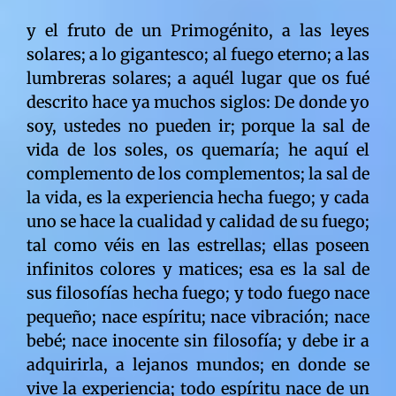
y el fruto de un Primogénito, a las leyes solares; a lo gigantesco; al fuego eterno; a las lumbreras solares; a aquél lugar que os fué descrito hace ya muchos siglos: De donde yo soy, ustedes no pueden ir; porque la sal de vida de los soles, os quemaría; he aquí el complemento de los complementos; la sal de la vida, es la experiencia hecha fuego; y cada uno se hace la cualidad y calidad de su fuego; tal como véis en las estrellas; ellas poseen infinitos colores y matices; esa es la sal de sus filosofías hecha fuego; y todo fuego nace pequeño; nace espíritu; nace vibración; nace bebé; nace inocente sin filosofía; y debe ir a adquirirla, a lejanos mundos; en donde se vive la experiencia; todo espíritu nace de un fuego llamado libre albedrío; que no tiene forma definida; sólo relativas individualidades; e infinitas exsistencias; que son otras tantas a imágenes y semejanzas de Dios; porque el Creador a vivido, lo que los hijos recién están viviendo; ¿no se os enseñó que vuestro Dios, no tiene ni principio ni fín? quiere decir que lo abarca todo; lo conocido y desconocido; la sal de la vida es vuestro sudor de frente; vuestro trabajo y estudios; todo lo que sale del espíritu; es vuestro libre albedrío que se va transformando, a medida que vuestra mente, vá absorviendo el magnetismo de las líneas cerebrales; todo saber se transforma en conocimiento como lo sabéis; y todo conocimiento enriquece el fuego del libre albedrío; le hace variar sus colores; tal como lo varían las lejanas estrellas; lo de arriba es igual a lo de abajo; esta variación os fué anunciada hace ya muchos siglos; escrito fué: Cada uno se hace su propio cielo; porque lo que ocurre arriba en el macrocosmo, ocurre abajo en el microcosmo; lo de arriba es igual a lo de abajo; sóis un cielo en miniatura; vuestro fósforo mental, está compuesto de microscópicos puntitos que son microscópicos soles; lo véis en el universo, lo tenéis vosotros; y los cielos del macrocosmo, fueron también como vosotros; fueron microscópicos; fueron chiquititos y humildes; nacieron espíritus; he aquí la revelación de vuestro orígen; la materia y el espíritu se alternan en las alianzas; porque ambas son vivientes; y ambas tienen libre albedrío; porque nadie es desheredado; ni la materia ni el espíritu; todo orígen ocurre en los soles; en las lumbreras solares; tal como el orígen de vuestras ideas, está en el fósforo de vuestra mente; lo de arriba es igual a lo de abajo; ser de arriba ó ser de abajo, siempre se tiene la misma ley de orígen; todo espíritu viaja por el universo, a cumplir su divino mandato; viaja a nacer de nuevo, en tal ó cual morada; tal como estáis vosotros en la vuestra; y todos los espíritus del universo, llevan su sal de vida; llevan su destino; un encuentro entre virtudes y elementos; un encuentro que sólo dura un instante; y al que se le llama vida; la vida cual sea su filosofía, ó cual sea su mundo, es siempre un mandato salido del Macrocosmo ó Reino de los Cielos; el Reino de los Cielos lo es para vosotros y para infinitos planetas tierras; más, exsisten infinitos términos para referirse al lugar de orígen; todo depende de la evolución y de la antiguidad de las criaturas; todas las filosofías que a conocido la Tierra, fueron y son filosofías que son probadas por el Padre Jehova; y todas han caído ante el Padre; porque toda ley de cada pensar humano, es una transformación cuyo resultado lo pidió el espíritu; haciendo uso de su libre albedrío; sea cual haya sido la acción mental ó idea, todo espíritu encuentra lo que merece en el Reino; ninguna filosofía humana, a sido permanente; porque sus creadores y seguidores, no se ajustaron a las Leyes del Padre; he aquí la causa única, por la que han caído todos los reinos de la Tierra; todos los imperios; naciones y rebaños organizados; ninguno fué digno de perpetuarse, en la Tierra; ahora le toca a los que están; todo el materialismo caerá como han caído todos los que se olvidaron de las Leyes del Padre; la caída de Adán y eva, es una de las caídas; y todo aquél ó aquélla que criticó la caída de sus primeros padres terrenales, no entrarán al Reino de los Cielos; porque sólo son ciegos; sólo ven la astilla en el ojo ajeno, y no ven la viga que ellos tienen en el propio; porque de verdad os digo, que criticaron sin saber toda la Ley; ¿no saben los críticos que todo espíritu es probado en el cuerpo y el espíritu? es provado en las pasiones de la carne y las intenciones del espíritu; para criticar a sus padres terrenales, hay que poseer conocimiento y sabiduría mayor que sus padres; hay que saber más que ellos; hay que saber el orígen de la Tierra; y el orígen de sí mismo; y el de todos; de verdad os digo, que todos aquéllos que lanzaron las primeras piedras de críticas, serán así tratados en los lejanos mundos; y todo aquél ó aquélla que murmuró a espaldas de sus hermanos, no entrarán al Reino de los Cielos; porque el pelambre no se conoce en el Reino; porque fué escrito: No hagas a otro, lo que a tí no te gustaría que te hiciesen; veo hijito que son millones y millones en tu mundo, los que no entrarán al Reino por esta causa; y todos aquéllos que calumniaron a sus hermanos de vida, no entrarán al Reino de los Cielos; y todos aquéllos que engañaron hasta en el más microscópico engaño, no entrarán al Reino de los Cielos; todo calumniador y todo engañador cual sea su sexo, deberán calcular el tiempo que a transcurrido desde el primer engaño y la primera calumnia; todos los segundos de la suma, corresponden a futuras exsistencias de carne, fuera del Reino de los Cielos; y deberán estos demonios, gritar públicamente sus engaños y calumnias; porque todo error hay que enmendarlo; y así queda abierta la puerta para el arrepentimiento; y todo arrepentimiento se toma en cuenta en el Reino de los Cielos; la Doctrina del Cordero de Dios, fué creada en el Reino eternidades antes que naciérais vosotros; porque es asimilable a las infinitas filosofías de los mundos; porque la Trinidad Solar está en todas partes; y todo mundo que está naciendo, está creando a la vez, su propia Doctrina del Cordero de Dios; la Doctrina del Cordero es interpretativa en todas las filosofías del universo; para toda evolución tiene su juicio; y fué la misma Ley, que juzjó a los soberbios del mundo antiguo; la que juzjó la soberbia faraónica; la que juzjó a Sodoma y Gomorra; a la civilización perdida Atlántida; a los reinos de los césares; a los mundos acuáticos; y todo Reino que vosotros no conocísteis; antes y después del paraíso terrenal; porque de verdad os digo, que nadie fué primero; las parejas primeras fueron infinitas; y no dejan de ser primeras; sólo el Padre es el primero; y todo el universo le reconoce; los que estuvieron y los que están; la Doctrina del Cordero de Dios, no tiene ni principio ni fín; porque es de antes que surgieran los universos materiales; la Doctrina del Cordero de Dios, es la mayor sal de vida en el Padre; y todas las Trinidades del universo están en él; todo el que nace, vé al Cordero de Dios; porque es el principio de los primeros pasos que dá todo libre albedrío; todo espíritu a medida que nacen, reciben el magnetismo del Cordero de Dios; porque estando en todas partes, está en el fuego solar; el principio de todos vosotros ocurrió en las profundidades de los soles Alfa y Omega; y al nacer érais de color brillante blanco; érais de las galáxias y de los mares de leche de la Madre Solar Omega; que aún continúa creando espíritus; y los creará por toda eternidad; Si hijito; sé que ves a tu divina Madre Solar Omega; Así es divino Padre Jehova; es divina e inmensa; se transforma a todas las dimensiones de la mente; ¡¡qué amoroso!! ¡¡se mueve dentro de mí mismo!! y al mismo tiempo la veo dentro de los soles; Sí hijito; así es; en todos está; en todos duerme; y se aparece de preferencia a los niños; porque todo niño es primero en el Reino de los Cielos; la Doctrina del Cordero de Dios, provocará en el mundo, un impacto como jamás provocó doctrina alguna; porque todas las dudas serán aclaradas; a todo se le dará la Luz; y el mundo entrará a una época que será recordada como la época del llorar y crujir de dientes; un mundo que destruye sus propias leyes; sus propias costumbres; sus propios hábitos; porque tales cosas no son árboles plantados por el divino Padre; y de raíz son arrancados de la evolución humana; el capitalismo estará abismado; porque verá que se le vá el poder; no podrá seguir ilusionando al mundo; no podrá ya continuar dividiéndolo; no podrá ya servir a satanás; y la caída de este yugo, será la más grande limpieza espíritual que se haya visto en el mundo; ninguna mente humana tiene la razón; porque todo razonamiento humano, está ilusionado; está sirviendo a muchos señores; a muchos intereses; y no lo hace por el Padre; lo hace por satanás; sí hijos de la Tierra; volver a toda realidad cuesta; y la suprema realidad entre las realidades, es la realidad de vuestro futuro espíritual; se nace buscando esta realidad; y los demonios que se meten en todas partes, se aprovechan de esta búsqueda universal; y explotan la fé de la humanidad; y no sólo eso; también os dividen; y perpetúan la incertidumbre espíritual; porque un demonio religioso dice una cosa, y otro enseña otra cosa; y os confunden; de verdad os digo que todo aquél ó aquélla que confundió en el mundo, no entrará al Reino de los Cielos; porque sus espíritus serán confundidos en lejanos mundos; porque como así dividieron, así también ellos serán divididos; tanto arriba como abajo; la justicia del Padre está en todas partes; todo espíritu religioso renegará de sus falsedades; porque fueron los falsos profetas de mis Escrituras; una prueba que pidieron en el Reino, sin tener la evolución necesaria; sólo los humildes la tienen; porque son los primeros en respetar las Leyes del Padre; para respetar mi Ley, no se necesita de la adoración material; no es necesario construir templos costosos; he aquí el error en que cayeron los espíritus religiosos; muchas lumbreras