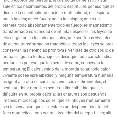
microscópica temperatura; el cuerpo de carne salió y aún
sale en los nacimientos, del propio espíritu; es por eso que se
dice: de la espíritualidad nació la materialidad; del espíritu
nació la idea; nació fuego; nació la chispita; nació un
planeta; todo absolutamente todo es fuego; es magnetismo
transformado es variedad de infinitas especies; las leyes de
ello surgieron en los mismos soles; que son focos vivientes
de eterna transformación magnética; todas las leyes solares
conservan las herencias primitivas; venidas de otro sol; lo de
arriba es igual a lo de abajo; es decir que toda característica
perdura; es por eso que los seres de carne, conservan la
temperatura; El calor venido de la morada solar; todo calor
viviente posee libre albedrío; y ninguna temperatura humana,
es igual a la otra en sus características sentimentales; el
sentir un dolor moral, es sentir un libre albedrío que se
dificulta en su propia caloría; las criaturas son pequeños
imanes; microscópicos soles; que se influyen mutuamente
sea la sensación que sea, ésta es un desprendimiento del
foco magnético; todo ocurre alrededor del cuerpo físico; allí