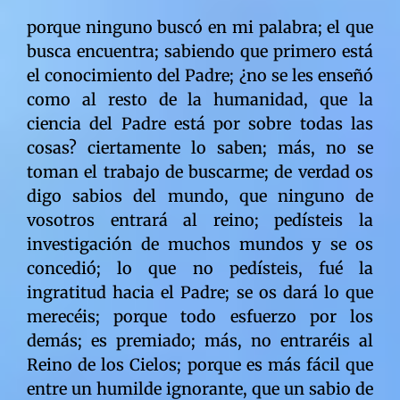
porque ninguno buscó en mi palabra; el que busca encuentra; sabiendo que primero está el conocimiento del Padre; ¿no se les enseñó como al resto de la humanidad, que la ciencia del Padre está por sobre todas las cosas? ciertamente lo saben; más, no se toman el trabajo de buscarme; de verdad os digo sabios del mundo, que ninguno de vosotros entrará al reino; pedísteis la investigación de muchos mundos y se os concedió; lo que no pedísteis, fué la ingratitud hacia el Padre; se os dará lo que merecéis; porque todo esfuerzo por los demás; es premiado; más, no entraréis al Reino de los Cielos; porque es más fácil que entre un humilde ignorante, que un sabio de un mundo; que teniendo educación y preparación, fué ingrato con su Creador; así es y así será hasta el fín de este mundo; tal justicia, la pedísteis en el reino; y se os concedió; esta ley de justicia es para todo instruído de la Tierra; porque ninguno entra en el reino de los bienaventurados; vuestra Tierra sufrirá un llorar y crujir de dientes; en que más lo sufrirán, los cómodos, los ignorantes voluntarios; los mundanos que nunca se sobrepusieron; los demonios de las modas escandalosas; los que mostraron sus cuerpos desnudos al mundo; los que practicaron los juegos de azar; eludiendo el trabajo como les fué mandado; a los que persigen a mis hijos, porque no les agrada el color de sus pieles; así igualmente estos demonios de la discriminación, serán perseguidos en lejanos mundos; los poritos de toda piel; siendo microscópicos, son grandes en tamaño en el Reino de los Cielos; y acusan delante del Creador de la vida, a quienes los persiguieron en un lejano planeta llamado Tierra; en el Reino de los Cielos, todos se transforma, lo microscópico se vuelve gigante; y lo gigante microscópico; todo el que se engrandeció en los mundos, se achican en los cielos; es por eso que toda escritura enseña por sobre todas las cosas, ser humilde; con la humildad cultivada, todo espíritu es respetado en el reino; sí hijito; sé por el estado de ánimo por lo que pasas; sé que la causa se debe a la forma conque el periódico Últimas Noticias, publicó la divina Revelación; son espíritus materialistas que pidieron publicar la verdad con humildad y respeto; hicieron lo contrario; porque en ese contenido hay duda, burla y falsedad; nunca en lo que se refiere al Padre, debe colocarse comillas; las comillas son propias del materialismo; y todo aquél ó aquélla que empleé estas comillas de la incredulidad, no entra al Reino de los Cielos; el Padre enseña en sus escrituras, cultivar la fé; no, la incredulidad; sé hijito, que en tu divino libre albedrío, no te gustó nunca llevar mi palabra a la madriguera de la derecha; por la derecha es el anti-Cristo; la misma forma y estilo conque hicieron la publicación, demuestra que lo son; son criaturas que sólo les interesa un presente cómodo; se aferran al oro; porque en el oro encuentran la comodidad; nada saben de filosofía; nunca me han buscado; pidieron una prueba espíritual, superior a sus propios conocimientos; y cayeron; serían salvos, si hubiesen tenido un poquito de humildad y de respeto por las cosas del eterno; sus nombres serán conocidos en todos los idiomas; porque así lo pidieron en el reino; ellos mismos pidieron tal justicia; en caso de caer; que el mundo, los juzje; de acuerdo al divino mandato; ¿no sabían acaso estos incrédulos, que mi mandato dice: Adorarás a tu Señor, por sobre todas las cosas? si el divino mandato lo dice; ¿por qué no publicaron mi Revelación en forma inmediata? ¿no está el Creador de sus vidas por sobre todas las cosas? ¿por qué el Creador del universo, tuvo que esperar? ciertamente os dijo espíritus ciegos, que así vosotros esperaréis eternidades, pidiendo entrar al Reino de los Cielos; de vosotros salió la soberbia; nó del Padre; y así será para todos aquéllos, que habiendo visto con sus propios ojos, el nacimiento de la Revelación, nada dijeron; a nadie dieron las nuevas del Señor; sabiendo que mi divina palabra dice; el que tenga boca que hable; el que tenga ojos que vea; el que tenga oídos que oíga; quiere decir que de todo el conocimiento que llega a saber el hombre, el conocimiento del Padre está primero; ¿no se les enseñó por sobre todas las cosas? el, más mínimo suspenso se pesa en el reino; y todo suspenso que se refiera a lo que es del Padre, tiene una importancia infinita para todo espíritu; porque el Padre es primero tanto arriba como abajo; vosotros espíritus que pedísteis ser periodistas, y no supísteis serlo, tendréis que sumar todos los segundos transcurridos, desde el mismo instante en que pusísteis un anuncio del Padre en vuestro periódico; hasta que salga de vosotros el arrepentimiento; dedicáis las mejores páginas y en hermosos colores, para las cosas del mundo; para el comercio; ¿y por qué no lo habéis hecho igual para lo que es del Padre? ¿ó sóis criaturas sin Dios? si así es; de vosotros son las tinieblas; olvidáis que la verdad viene por sorpresa; como la sorpresa que produce un ladrón de noche; olvidáis que el Padre se vale de los humildes; porque todo humilde no tiene mayores intereses; no se puede servir a dos señores; ó se sirve al Padre desinteresadamente ó se sirve al mundo; vuestra publicación estremecerá a los que sirven al mundo; porque infinitas veces a ocurrido; todo espíritu es probado; pidieron las pruebas; lo que no pidieron, fué relegar al Padre a un segundo plano; sí hijito; sé que estás viendo el llorar y crujir de dientes de estas criaturas; y ves a toda la humanidad; fueron ciegos hasta el último instante; de antes de la Revelación; vivieron materializados é ilusionados hasta el último instante; mayor soberbia no puede haber; vosotros mismos contribuís a que la sorpresa os sea amarga; es vuestra dureza espíritual la que os provocará llanto; es vuestra roca de egoísmo humano; se enseñó ser humilde, y habéis hecho lo contrario; todo humilde ningún temor sentirá; y todo egoísta y orgulloso, temblará; de verdad os digo generación de incrédulos, que si hubiéseis seguido la moral enseñada por mis Mandamientos, este mundo no tendría necesidad de un Juicio Final; el juicio lo creásteis vosotros; la Doctrina del Cordero de Dios, os enseñará todo el conocimiento del universo; porque nadie nace sabiendo; todo se aprende; hasta los genios aprenden; y todo genio es producto de aprendizajes hechos en otros mundos; porque la ley que dice: Te ganarás el pan con el sudor de tu frente, se cumple en todos los mundos; sé hijito que tu hermano Salazar, te ofrece con interés; el que quiere dar, que dé sin interés; a hecho contigo algo que no debió hacer nunca; nunca debe ofrecerse algo en presencia de otros; si en ese algo se está cobrando la caridad que se hace; sé hijito como tú lo sabes, que un ayudante interesado, no puede continuar en la misión; y así será; la Tierra hijito recibirá con sorpresa y asombro, la doctrina del Cordero de Dios; sorpresa y asombro que la misma humanidad pidió en el Reino de los Cielos; todos los incrédulos la recibirán con crítica; lo que no podía faltar; más, todo crítico será avergonzado; porque antes de ser crítico, hay que saber primero su propio orígen; y si no se sabe, hay que ser humilde; el hombre no sabe el futuro; y sus propias ideas pueden ridiculizarle en un instante dado; antes de ser crítico, hay que serlo de uno mismo primero; pobres de aquéllos críticos, que se atrevieron a lanzar la primera piedra de sus críticas, sin saber al dedillo, el contenido de mis escrituras; porque ningún crítico mundano entrará al reino de Dios; la crítica única en el Reino de los Cielos, es aquélla que defiende a mis humildes; y no hay otra; porque toda humildad viviente, defiende a quien lo defendió; por la crítica mundana que no defiende lo que es de Dios, millones y millones de seres, no entrarán al Reino de los Cielos; el término lanzar la primera piedra, era un aviso para todo crítico de la humanidad; criticar es una responsabilidad espíritual; toda crítica está expuesta a convertirse en calumnia; muchas veces criticáis a quien no lo merece; sólo el Padre sabe quienes deben ser criticados en esta humanidad; y para que lo sepáis, los que serán criticados, serán los grandes de este mundo; porque nadie debió engrandecerse; nadie debió ser más que otro; porque todos son iguales ante Dios; mis leyes son comunes a todos; y todos deben ser como mis leyes; el llamado comunismo terrenal, es la filosofía que más se acerca a la moral de mis Mandamientos; porque tiene por base el trabajo; y nó la explotación; toda filosofía contiene una intención; y entre todas las filosofías vuestro Creador escoge aquélla cuya intención, se acerca más a mis divinos Mandamientos; la moral del llamado capitalismo, está muy lejos de ello; el término explotación no debería conocerse en este mundo; y por el capitalismo se conoce; y no exsiste mayor escándalo, entre las filosofías; el comunismo terrenal, reconocerá al Padre eterno; a la Trinidad universal; porque toda doctrina que proviene del Padre, transforma toda mente; transforma a los mundos; tal como transformó en el pasado; en la era Mosáica, Cristiana y ahora en la era del Cordero de Dios; de un humilde sale la verdad; tal como fué en el pasado; porque los humildes son primeros; la ciencia del Cordero de Dios, no es de este mundo; no pertenece a vuestras universidades; tal como el contenido de mis escrituras; que lo tomen en cuenta los críticos de este mundo; que nada saben de las leyes del macrocosmo; que nada saben del Reino de los Cielos; tienen que aprenderlo todo; de como fueron hechas las cosas; de como fué creada la Tierra; y como fueron creados ellos; la crítica mundana es escasa en humildad; y por lo mismo ningún crítico, entra al reino; si no sabéis interpretar los dibujos celestes, estudiad el contenido; que por el fruto se conoce el árbol; quiere decir: el contenido de una doctrina; la intelectualidad que encierra; y su relación con las escrituras; de todos los frutos intelectuales, el de las escrituras es el supremo; po