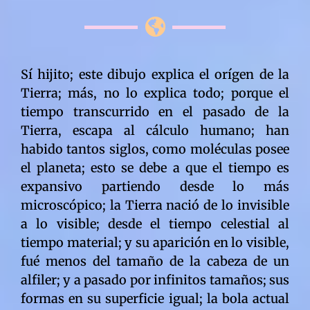
Sí hijito; este dibujo explica el orígen de la Tierra; más, no lo explica todo; porque el tiempo transcurrido en el pasado de la Tierra, escapa al cálculo humano; han habido tantos siglos, como moléculas posee el planeta; esto se debe a que el tiempo es expansivo partiendo desde lo más microscópico; la Tierra nació de lo invisible a lo visible; desde el tiempo celestial al tiempo material; y su aparición en lo visible, fué menos del tamaño de la cabeza de un alfiler; y a pasado por infinitos tamaños; sus formas en su superficie igual; la bola actual de lo que es la Tierra, es producto de lo microscópico; hasta la materia cumple con la ley contenida en mis parábolas; hay que ser chiquitito y humilde para ser grande en el Reino de los Cielos; quien no naciere humilde, no llega al Padre; la Tierra lleva consumido tres cuartas partes del total de su exsistencia; y esto corresponde a la vida de prueba pedida por todos los seres pensantes; todas las generaciones de todas las épocas, pidieron esta forma de vida; ninguna forma de vida es única ante el Padre; porque las formas de vida, en la creación del Padre no tienen límite; ellas son como los granos de arena, que contiene un desierto; la chispita terrestre salida de los soles Alfa y Omega, recorrió infinitos cielos; era guiada por las naves plateadas; y junto con ella habían infinitas otras; porque todo principio de creación en el Padre, no se refiere a un sólo mundo; se refiere a infinitos mundos; mundos que aún siguen saliendo de infinitas parejas solares; la chispita aún conserva fuego; y sus criaturas electricidad en sus cuerpos; todo es eléctrico en el universo viviente del Padre; y todo fuego posee cualidad y calidad; y se manifiesta en transformación constante; esta transformación constante tiene un tiempo; después viene la carne eterna; ó resurrección de toda carne; la resurrección de toda carne, es la vida normal de los espíritus; porque la muerte es desconocida en el Reino de los Cielos; allí todo es eterno; allí reina el mérito viviente; porque sus criaturas han vivido más; y saben más; y su poder es mayor; el poder en el Reino de los Cielos, es creador; y no destructor como ocurre en la Tierra; ningún espíritu destructor entra al reino; todo destructor se divide así mismo; sus propias virtudes le abandonan, llegado el instante de la divina justicia; tal como han abandonado a satanás; escrito fué: sólo satanás se divide así mismo; esta parábola es para la roca del egoísmo humano; para la llamada iglesia católica; porque por comerciar con mi palabra, ha dividido la fé de la humanidad; habiendo un sólo Dios nomás; la verdadera iglesia no es de este mundo; y las llamadas religiones, son desconocidas en el Reino de los Cielos; desde el mismo instante en que se viola mi mandato y en el más microscópico grado, tal entidad pasa a ser un árbol que no plantó el Padre; y todo árbol filosófico que no cumpla con mi divina moral, de raíz es arrancado en la evolución humana; adelantándose a la futura caída de la llamada iglesia, el Hijo Primogénito le llamó roca; por su dureza espíritual; toda roca se vuelve polvo; todo egoísmo perece; probado es; la Tierra entrará a una época espíritual, desconocida; tal como debió ser desde el principio; esta época es el Milenio de Paz; y su obra es gracias a los humildes del mundo; porque escrito fué que ellos son los primeros; el capitalismo jamás dará paz al mundo; porque satanás ambicioso divide; sólo una unidad común y con nueva moral, dará paz al mundo; esta paz la encabezará el Cordero de Dios; como fué escrito muchos siglos atrás; la moral de los llamados religiosos, es inmoralidad en el Reino de los Cielos; y ninguno de ellos entrará al reino; porque es más fácil que entre un humilde e ignorante, que un religioso ilustrado; mientras más ilustración tiene la criatura, más pesa la piedra que lanza en su filosofía; y no exsiste piedra mayor, que aquélla que se dice representar al Padre; la secta vaticana tendrá que responder por los millones de desdichados que han creído en su palabra; cuyo mayor mérito es la adoración material; de verdad os digo, que ninguno de los que me han adorado sin el mérito del trabajo como fué mandado, entra al Reino de los Cielos; la adoración material tiene microscópico puntaje en vuestra añadidura; el mayor puntaje lo tiene la humildad y la alegría; seguido del trabajo; y quien haya dejado de practicarlos un segundo ó menos de un segundo, no entra al Reino de los Cielos; escrito fué: Te ganarás el pan con el sudor de tu frente; y este mandato es el mayor; su divina jerarquía se remonta a eternidades, antes que nacieran los actuales universos; es infinitamente de mucho antes que naciera la Tierra; es de antes que exsistiera vuestra prueba de vida; de antes que os diera los Mandamientos; es por eso que toda religión pasa; y el trabajo queda; y no podía ser de otra manera; el Creador del universo es el primer trabajador; puesto que ha creado todas las cosas; incluyendo el trabajo; si a vosotros os cuesta, al Creador igual; lo de arriba es igual a lo de abajo; si a vuestro Creador no le costara, carecería de mérito; lo que sucede es que soy infinito y vosotros limitados; para entrar al Reino de los Cielos, sólo se os exige lo que vosotros mismos prometísteis cumplir en la vida; todo es promesa viviente; y no hay promesa, que no tenga algún mérito; que no tenga algún resultado; en el Reino sólo se conoce el trabajo; porque todos imitan al Creador; las religiones son desconocidas; los espíritus religiosos pidieron la prueba religiosa; y se les concedió; pidieron ser probados en tal filosofía; porque todo espíritu es probado en la vida; ellos fueron probados como fué probada la humanidad; nada tienen de especial; al contrario; los religiosos son los primeros es ser juzjados; porque así lo pidieron en el reino; y así será; tal pedido descansó en el razonamiento espíritual, de que lo que es del Padre, es primero; él está por sobre todas las cosas; y los que hablan en los mundos en su divino nombre, tienen derecho a ser los primeros; los primeros en ser juzjados; es ley universal; más, os digo espíritus religiosos, que más os valdría no haber pedido, tal prueba; si habéis violado mi divina ley; porque no entraréis al Reino de los Cielos; nadie que divida mi rebaño, entra; tal como satanás que dividió en el reino, a multitudes de ángeles; esta revelación estremecerá vuestra roca egoísta; porque el que la hace la paga; así está escrito en los libros solares; y en todas las escrituras del universo; tanto arriba como abajo; vuestro mundo cristiano, será estremecido; llorar y crujir de dientes tendrán, quienes os han seguido; sobre vosotros caerá maldición; tanto de arriba como de abajo; porque los espíritus del mundo celeste, esperan que la Tierra sea liberada; ellos esperan igual como esperan los humildes de corazón; en el mundo celestial se vé la realidad; una realidad que estáis lejos de sospechar; porque sóis ciegos de las leyes de los espíritus; mundanos sóis en vuestras creencias; por vosotros demonios de la explotación de la fé, esta humanidad no entra al Reino de los Cielos; porque sus segundos de vida, han transcurrido en violación; basta un microscópico instante de violación, y no se entra al reino; esto se debe a que todos los espíritus humanos, pidieron cumplir con la más sublime moral en sus exsistencias; y se les concedió; por lo tanto vuestro Creador, cobra lo que le corresponde; nada hay de más; al contrario; doy esperanza al arrepentido; la puerta del arrepentimiento están abiertas para todos; el Creador del rebaño, salva al rebaño; sí hijito; sé que ves en tu mente y en colores cósmicos el llorar y crujir de dientes de la humanidad; ves lo que nadie vé; todo Primogénito vé primero; porque precisamente es primero; eres primogénito en telepatía universal; porque desde cualquier punto del universo, tu divino Padre Jehova te comunica las maravillas de la creación; sé que ves los mundos en todo instante de tu exsistencia; todo poder empieza por lo microscópico; por lo invisible; hasta hacerse visible; esto es mandar sobre los elementos de la naturaleza; así es divino Padre Jehova; por tu gracia infinita, veo que todo es viviente; todo es fuego de colores; y todo se expresa; sí hijito; pues el Padre Jehova, es el fuego eterno; el que sostiene el magnetismo de los mundos; todo sale del fuego y todo vuelve al fuego; todo sale del Padre y todo retorna al Padre; nada hay que no salga de él; la misma geometría conque fué creada la Tierra, salió del fuego del Padre; lo que hay más allá del Padre, es atributo del libre albedrío del Padre; pues siendo infinito, el Padre está antes del Padre y después del Padre; el Padre escoge todo pasado; porque todo instante sea del pasado o no, lo convierte en presente; crea mundos de la nada misma; y sus criaturas no se dan cuenta de ello; es como si ellos estuvieran viviendo desde eternidades atrás; y poseen su historia planetaria; son las creaciones instantáneas del Padre; una de sus infinitas formas de crear; porque nada tiene límite en el Padre; la geometría de la Tierra salió de la palabra viviente del Padre; sus divinas palabras fueron: Hágase la luz y la luz fué hecha; quiere decir que con este mandato, comenzó todo un proceso; un proceso que aún prosige; y prosegirá por toda eternidad; este proceso es el universo expansivo pensante; un universo que sale de vosotros mismos; porque nadie es desheredado; todos poseen el poder creador del Padre; aún en grado microscópico; nadie nace sabiendo; todo se logra con lucha; comenzando por lo más primitivo; porque todos quieren saber de todo; en el Reino de los Cielos, todos piden experiencias fuera del reino; experiencias que no conocen; si se conocieran, dejarían de llamarse experiencia; todos saben en el reino, que al Padre le agrada el conocimiento; de su divino conocimiento salió todo lo que exsiste; y todos planean lo mejor para sí; todos quieren el mejor nacer de nuevo, en lejanos planetas; todos quieren regresar tri